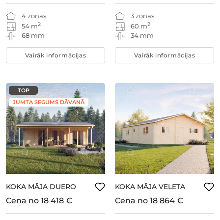
4 zonas
3 zonas
2
2
54 m
60 m
68 mm
34 mm
Vairāk informācijas
Vairāk informācijas
TOP
JUMTA SEGUMS DĀVANĀ
KOKA MĀJA DUERO
KOKA MĀJA VELETA
Cena no
18 418 €
Cena no
18 864 €