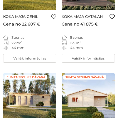
KOKA MĀJA GENIL
KOKA MĀJA CATALAN
Cena no
22 607 €
Cena no
41 875 €
3 zonas
5 zonas
2
2
72 m
125 m
44 mm
44 mm
Vairāk informācijas
Vairāk informācijas
JUMTA SEGUMS DĀVANĀ
JUMTA SEGUMS DĀVANĀ