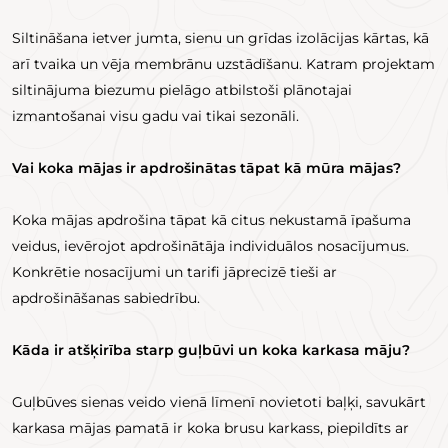
Siltināšana ietver jumta, sienu un grīdas izolācijas kārtas, kā
arī tvaika un vēja membrānu uzstādīšanu. Katram projektam
siltinājuma biezumu pielāgo atbilstoši plānotajai
izmantošanai visu gadu vai tikai sezonāli.
Vai koka mājas ir apdrošinātas tāpat kā mūra mājas?
Koka mājas apdrošina tāpat kā citus nekustamā īpašuma
veidus, ievērojot apdrošinātāja individuālos nosacījumus.
Konkrētie nosacījumi un tarifi jāprecizē tieši ar
apdrošināšanas sabiedrību.
Kāda ir atšķirība starp guļbūvi un koka karkasa māju?
Guļbūves sienas veido vienā līmenī novietoti baļķi, savukārt
karkasa mājas pamatā ir koka brusu karkass, piepildīts ar