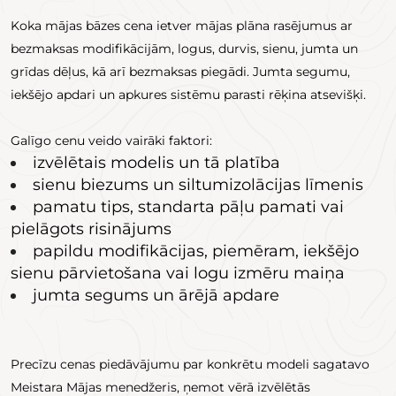
Koka mājas bāzes cena ietver mājas plāna rasējumus ar
bezmaksas modifikācijām, logus, durvis, sienu, jumta un
grīdas dēļus, kā arī bezmaksas piegādi. Jumta segumu,
iekšējo apdari un apkures sistēmu parasti rēķina atsevišķi.
Galīgo cenu veido vairāki faktori:
izvēlētais modelis un tā platība
sienu biezums un siltumizolācijas līmenis
pamatu tips, standarta pāļu pamati vai
pielāgots risinājums
papildu modifikācijas, piemēram, iekšējo
sienu pārvietošana vai logu izmēru maiņa
jumta segums un ārējā apdare
Precīzu cenas piedāvājumu par konkrētu modeli sagatavo
Meistara Mājas menedžeris, ņemot vērā izvēlētās