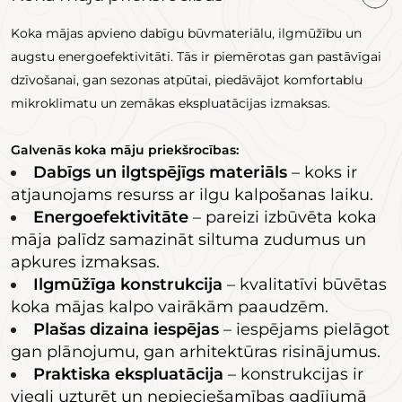
Koka mājas apvieno dabīgu būvmateriālu, ilgmūžību un
augstu energoefektivitāti. Tās ir piemērotas gan pastāvīgai
dzīvošanai, gan sezonas atpūtai, piedāvājot komfortablu
mikroklimatu un zemākas ekspluatācijas izmaksas.
Galvenās koka māju priekšrocības:
Dabīgs un ilgtspējīgs materiāls
– koks ir
atjaunojams resurss ar ilgu kalpošanas laiku.
Energoefektivitāte
– pareizi izbūvēta koka
māja palīdz samazināt siltuma zudumus un
apkures izmaksas.
Ilgmūžīga konstrukcija
– kvalitatīvi būvētas
koka mājas kalpo vairākām paaudzēm.
Plašas dizaina iespējas
– iespējams pielāgot
gan plānojumu, gan arhitektūras risinājumus.
Praktiska ekspluatācija
– konstrukcijas ir
viegli uzturēt un nepieciešamības gadījumā