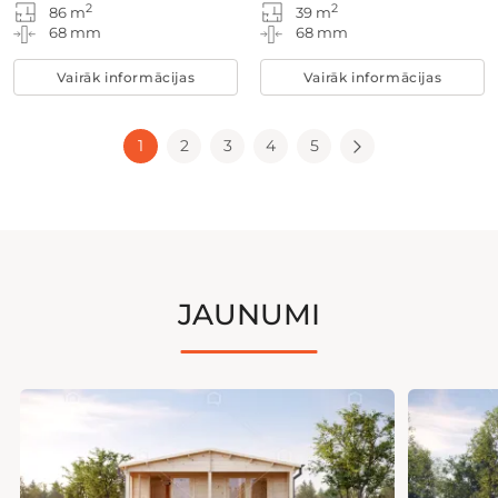
2
2
86 m
39 m
68 mm
68 mm
Vairāk informācijas
Vairāk informācijas
1
2
3
4
5
JAUNUMI