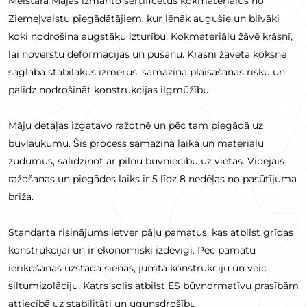
Meistara Mājas izmanto sertificētus kokmateriālus no
Ziemeļvalstu piegādātājiem, kur lēnāk augušie un blīvāki
koki nodrošina augstāku izturību. Kokmateriālu žāvē krāsnī,
lai novērstu deformācijas un pūšanu. Krāsnī žāvēta koksne
saglabā stabilākus izmērus, samazina plaisāšanas risku un
palīdz nodrošināt konstrukcijas ilgmūžību.
Māju detaļas izgatavo ražotnē un pēc tam piegādā uz
būvlaukumu. Šis process samazina laika un materiālu
zudumus, salīdzinot ar pilnu būvniecību uz vietas. Vidējais
ražošanas un piegādes laiks ir 5 līdz 8 nedēļas no pasūtījuma
brīža.
Standarta risinājums ietver pāļu pamatus, kas atbilst grīdas
konstrukcijai un ir ekonomiski izdevīgi. Pēc pamatu
ierīkošanas uzstāda sienas, jumta konstrukciju un veic
siltumizolāciju. Katrs solis atbilst ES būvnormatīvu prasībām
attiecībā uz stabilitāti un ugunsdrošību.