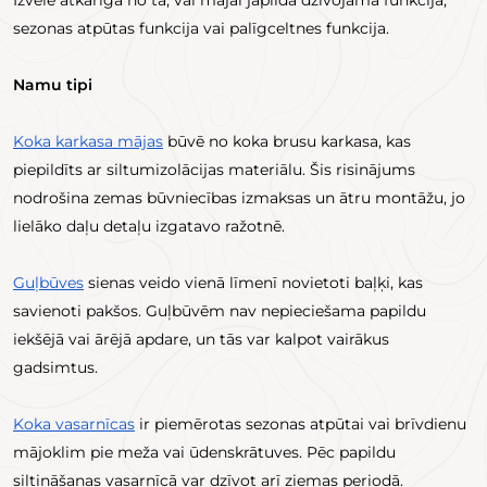
sezonas atpūtas funkcija vai palīgceltnes funkcija.
Namu tipi
Koka karkasa mājas
būvē no koka brusu karkasa, kas
piepildīts ar siltumizolācijas materiālu. Šis risinājums
nodrošina zemas būvniecības izmaksas un ātru montāžu, jo
lielāko daļu detaļu izgatavo ražotnē.
Guļbūves
sienas veido vienā līmenī novietoti baļķi, kas
savienoti pakšos. Guļbūvēm nav nepieciešama papildu
iekšējā vai ārējā apdare, un tās var kalpot vairākus
gadsimtus.
Koka vasarnīcas
ir piemērotas sezonas atpūtai vai brīvdienu
mājoklim pie meža vai ūdenskrātuves. Pēc papildu
siltināšanas vasarnīcā var dzīvot arī ziemas periodā.