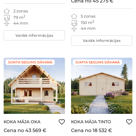
Cena no
45 275 €
2 zonas
5 zonas
2
79 m
2
150 m
44 mm
44 mm
Vairāk informācijas
Vairāk informācijas
JUMTA SEGUMS DĀVANĀ
JUMTA SEGUMS DĀVANĀ
KOKA MĀJA OKA
KOKA MĀJA TINTO
Cena no
43 569 €
Cena no
18 532 €