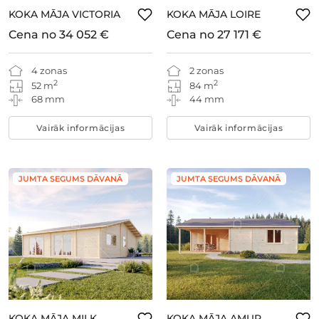
KOKA MĀJA VICTORIA
KOKA MĀJA LOIRE
Cena no
34 052 €
Cena no
27 171 €
4 zonas
2 zonas
2
2
52 m
84 m
68 mm
44 mm
Vairāk informācijas
Vairāk informācijas
JUMTA SEGUMS DĀVANĀ
JUMTA SEGUMS DĀVANĀ
KOKA MĀJA MILK
KOKA MĀJA AMUR