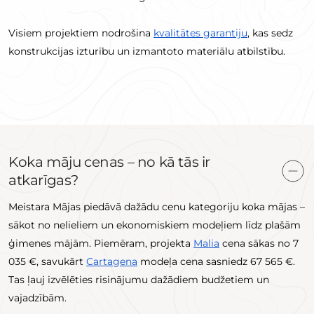
Visiem projektiem nodrošina
kvalitātes garantiju
, kas sedz
konstrukcijas izturību un izmantoto materiālu atbilstību.
Koka māju cenas – no kā tās ir
atkarīgas?
Meistara Mājas piedāvā dažādu cenu kategoriju koka mājas –
sākot no nelieliem un ekonomiskiem modeļiem līdz plašām
ģimenes mājām. Piemēram, projekta
Malia
cena sākas no 7
035 €, savukārt
Cartagena
modeļa cena sasniedz 67 565 €.
Tas ļauj izvēlēties risinājumu dažādiem budžetiem un
vajadzībām.