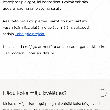
iespējams pielāgot, lai nodrošinātu vairāk dabiskā
apgaismojuma un plašuma sajūtu.
Realizēto projektu piemēri, sākot no kompaktām
vasarnīcām līdz plašām divstāvu mājām, apkopoti
sadaļā
Pabeigtie projekti
.
Koksne rada mājīgu atmosfēru un labi sader gan ar klasisku,
gan modernu interjera dizainu.
Kādu koka māju izvēlēties?
Meistara Mājas katalogā pieejami vairāki koka būvju veidi.
Izvēle atkarīga no tā, vai mājai jāpilda dzīvojamā funkcija,