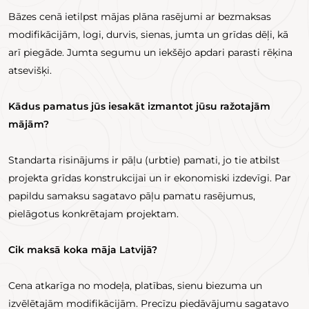
Bāzes cenā ietilpst mājas plāna rasējumi ar bezmaksas
modifikācijām, logi, durvis, sienas, jumta un grīdas dēļi, kā
arī piegāde. Jumta segumu un iekšējo apdari parasti rēķina
atsevišķi.
Kādus pamatus jūs iesakāt izmantot jūsu ražotajām
mājām?
Standarta risinājums ir pāļu (urbtie) pamati, jo tie atbilst
projekta grīdas konstrukcijai un ir ekonomiski izdevīgi. Par
papildu samaksu sagatavo pāļu pamatu rasējumus,
pielāgotus konkrētajam projektam.
Cik maksā koka māja Latvijā?
Cena atkarīga no modeļa, platības, sienu biezuma un
izvēlētajām modifikācijām. Precīzu piedāvājumu sagatavo