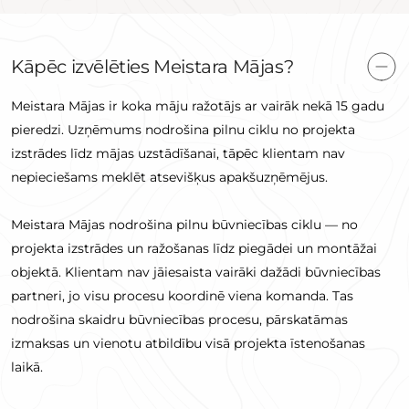
Kāpēc izvēlēties Meistara Mājas?
Meistara Mājas ir koka māju ražotājs ar vairāk nekā 15 gadu
pieredzi. Uzņēmums nodrošina pilnu ciklu no projekta
izstrādes līdz mājas uzstādīšanai, tāpēc klientam nav
nepieciešams meklēt atsevišķus apakšuzņēmējus.
Meistara Mājas nodrošina pilnu būvniecības ciklu — no
projekta izstrādes un ražošanas līdz piegādei un montāžai
objektā. Klientam nav jāiesaista vairāki dažādi būvniecības
partneri, jo visu procesu koordinē viena komanda. Tas
nodrošina skaidru būvniecības procesu, pārskatāmas
izmaksas un vienotu atbildību visā projekta īstenošanas
laikā.