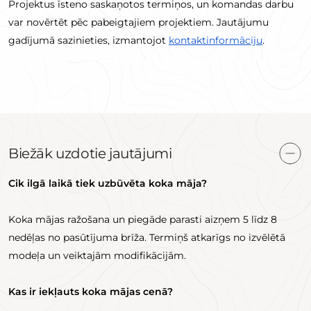
Projektus īsteno saskaņotos termiņos, un komandas darbu
var novērtēt pēc pabeigtajiem projektiem. Jautājumu
gadījumā sazinieties, izmantojot
kontaktinformāciju
.
Biežāk uzdotie jautājumi
Cik ilgā laikā tiek uzbūvēta koka māja?
Koka mājas ražošana un piegāde parasti aizņem 5 līdz 8
nedēļas no pasūtījuma brīža. Termiņš atkarīgs no izvēlētā
modeļa un veiktajām modifikācijām.
Kas ir iekļauts koka mājas cenā?