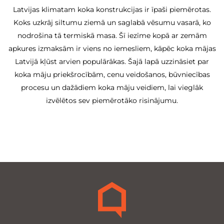
Latvijas klimatam koka konstrukcijas ir īpaši piemērotas.
Koks uzkrāj siltumu ziemā un saglabā vēsumu vasarā, ko
nodrošina tā termiskā masa. Šī iezīme kopā ar zemām
apkures izmaksām ir viens no iemesliem, kāpēc koka mājas
Latvijā kļūst arvien populārākas. Šajā lapā uzzināsiet par
koka māju priekšrocībām, cenu veidošanos, būvniecības
procesu un dažādiem koka māju veidiem, lai vieglāk
izvēlētos sev piemērotāko risinājumu.