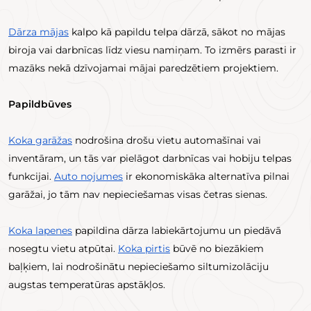
Dārza mājas
kalpo kā papildu telpa dārzā, sākot no mājas
biroja vai darbnīcas līdz viesu namiņam. To izmērs parasti ir
mazāks nekā dzīvojamai mājai paredzētiem projektiem.
Papildbūves
Koka garāžas
nodrošina drošu vietu automašīnai vai
inventāram, un tās var pielāgot darbnīcas vai hobiju telpas
funkcijai.
Auto nojumes
ir ekonomiskāka alternatīva pilnai
garāžai, jo tām nav nepieciešamas visas četras sienas.
Koka lapenes
papildina dārza labiekārtojumu un piedāvā
nosegtu vietu atpūtai.
Koka pirtis
būvē no biezākiem
baļķiem, lai nodrošinātu nepieciešamo siltumizolāciju
augstas temperatūras apstākļos.