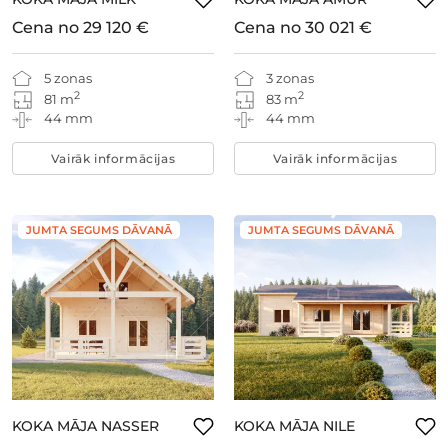
Cena no
29 120 €
Cena no
30 021 €
5 zonas
3 zonas
2
2
81 m
83 m
44 mm
44 mm
Vairāk informācijas
Vairāk informācijas
JUMTA SEGUMS DĀVANĀ
JUMTA SEGUMS DĀVANĀ
KOKA MĀJA NASSER
KOKA MĀJA NILE