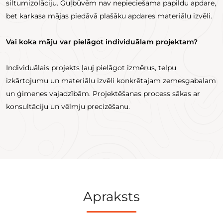
siltumizolāciju. Guļbūvēm nav nepieciešama papildu apdare,
bet karkasa mājas piedāvā plašāku apdares materiālu izvēli.
Vai koka māju var pielāgot individuālam projektam?
Individuālais projekts ļauj pielāgot izmērus, telpu
izkārtojumu un materiālu izvēli konkrētajam zemesgabalam
un ģimenes vajadzībām. Projektēšanas process sākas ar
konsultāciju un vēlmju precizēšanu.
Apraksts