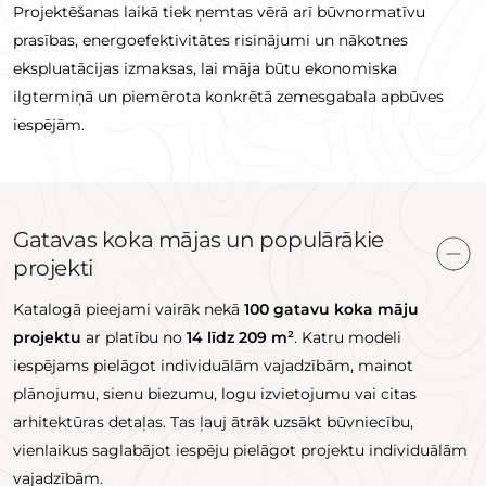
Projektēšanas laikā tiek ņemtas vērā arī būvnormatīvu
prasības, energoefektivitātes risinājumi un nākotnes
ekspluatācijas izmaksas, lai māja būtu ekonomiska
ilgtermiņā un piemērota konkrētā zemesgabala apbūves
iespējām.
Gatavas koka mājas un populārākie
projekti
Katalogā pieejami vairāk nekā
100 gatavu koka māju
projektu
ar platību no
14 līdz 209 m²
. Katru modeli
iespējams pielāgot individuālām vajadzībām, mainot
plānojumu, sienu biezumu, logu izvietojumu vai citas
arhitektūras detaļas. Tas ļauj ātrāk uzsākt būvniecību,
vienlaikus saglabājot iespēju pielāgot projektu individuālām
vajadzībām.