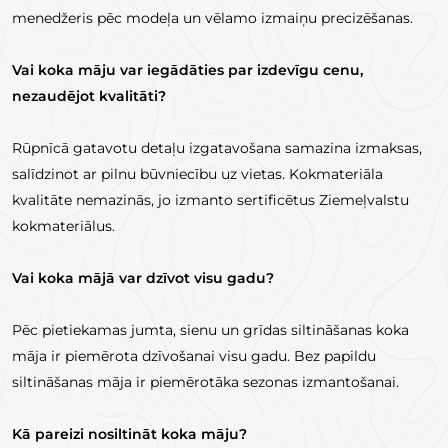
menedžeris pēc modeļa un vēlamo izmaiņu precizēšanas.
Vai koka māju var iegādāties par izdevīgu cenu,
nezaudējot kvalitāti?
Rūpnīcā gatavotu detaļu izgatavošana samazina izmaksas,
salīdzinot ar pilnu būvniecību uz vietas. Kokmateriāla
kvalitāte nemazinās, jo izmanto sertificētus Ziemeļvalstu
kokmateriālus.
Vai koka mājā var dzīvot visu gadu?
Pēc pietiekamas jumta, sienu un grīdas siltināšanas koka
māja ir piemērota dzīvošanai visu gadu. Bez papildu
siltināšanas māja ir piemērotāka sezonas izmantošanai.
Kā pareizi nosiltināt koka māju?