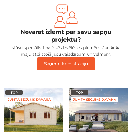
Nevarat izlemt par savu sapņu
projektu?
Mūsu speciālisti palīdzēs izvēlēties piemērotāko koka
māju atbilstoši jūsu vajadzībām un vēlmēm.
Saņemt konsultāciju
TOP
TOP
JUMTA SEGUMS DĀVANĀ
JUMTA SEGUMS DĀVANĀ