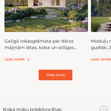
Galīgā rokasgrāmata par dārza
Moduļu m
mājiņām lētas, koka un stilīgas
gudrāk, 
glabāšanas telpas
Lasīt vairāk
Lasīt vairā
Visas ziņas
Koka māju priekšrocības