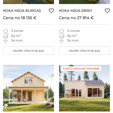
KOKA MĀJA BURGAS
KOKA MĀJA EBRO
Cena no
18 136 €
Cena no
27 814 €
3 zonas
4 zonas
2
2
62 m
92 m
34 mm
34 mm
Vairāk informācijas
Vairāk informācijas
JUMTA SEGUMS DĀVANĀ