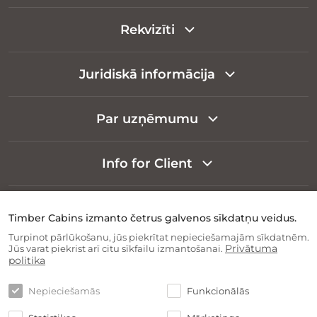
Rekvizīti
Juridiskā informācija
Par uzņēmumu
Info for Client
Timber Cabins izmanto četrus galvenos sīkdatņu veidus.
Turpinot pārlūkošanu, jūs piekrītat nepieciešamajām sīkdatnēm.
Privātuma
Jūs varat piekrist arī citu sīkfailu izmantošanai.
politika
Nepieciešamās
Funkcionālās