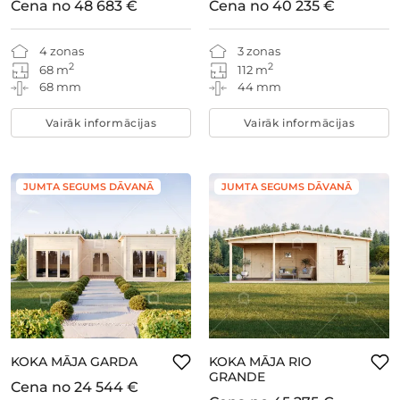
Cena no
48 683 €
Cena no
40 235 €
4 zonas
3 zonas
2
2
68 m
112 m
68 mm
44 mm
Vairāk informācijas
Vairāk informācijas
JUMTA SEGUMS DĀVANĀ
JUMTA SEGUMS DĀVANĀ
KOKA MĀJA GARDA
KOKA MĀJA RIO
GRANDE
Cena no
24 544 €