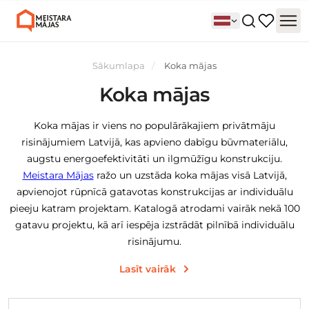
Sākumlapa
Koka mājas
Koka mājas
Koka mājas ir viens no populārākajiem privātmāju
risinājumiem Latvijā, kas apvieno dabīgu būvmateriālu,
augstu energoefektivitāti un ilgmūžīgu konstrukciju.
Meistara Mājas
ražo un uzstāda koka mājas visā Latvijā,
apvienojot rūpnīcā gatavotas konstrukcijas ar individuālu
pieeju katram projektam. Katalogā atrodami vairāk nekā 100
gatavu projektu, kā arī iespēja izstrādāt pilnībā individuālu
risinājumu.
Lasīt vairāk