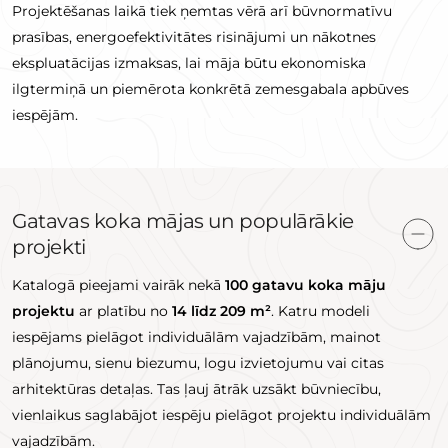
Projektēšanas laikā tiek ņemtas vērā arī būvnormatīvu
prasības, energoefektivitātes risinājumi un nākotnes
ekspluatācijas izmaksas, lai māja būtu ekonomiska
ilgtermiņā un piemērota konkrētā zemesgabala apbūves
iespējām.
Gatavas koka mājas un populārākie
projekti
Katalogā pieejami vairāk nekā
100 gatavu koka māju
projektu
ar platību no
14 līdz 209 m²
. Katru modeli
iespējams pielāgot individuālām vajadzībām, mainot
plānojumu, sienu biezumu, logu izvietojumu vai citas
arhitektūras detaļas. Tas ļauj ātrāk uzsākt būvniecību,
vienlaikus saglabājot iespēju pielāgot projektu individuālām
vajadzībām.