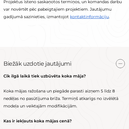
Projektus īsteno saskaņotos termiņos, un komandas darbu
var novērtēt pēc pabeigtajiem projektiem. Jautājumu
gadījumā sazinieties, izmantojot
kontaktinformāciju
.
Biežāk uzdotie jautājumi
Cik ilgā laikā tiek uzbūvēta koka māja?
Koka mājas ražošana un piegāde parasti aizņem 5 līdz 8
nedēļas no pasūtījuma brīža. Termiņš atkarīgs no izvēlētā
modeļa un veiktajām modifikācijām.
Kas ir iekļauts koka mājas cenā?