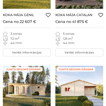
KOKA MĀJA GENIL
KOKA MĀJA CATALAN
Cena no
22 607 €
Cena no
41 875 €
3 zonas
5 zonas
2
2
72 m
125 m
44 mm
44 mm
Vairāk informācijas
Vairāk informācijas
JUMTA SEGUMS DĀVANĀ
JUMTA SEGUMS DĀVANĀ