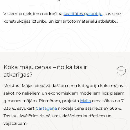
Visiem projektiem nodrošina
kvalitātes garantiju
, kas sedz
konstrukcijas izturību un izmantoto materiālu atbilstību.
Koka māju cenas – no kā tās ir
atkarīgas?
Meistara Mājas piedāvā dažādu cenu kategoriju koka mājas –
sākot no nelieliem un ekonomiskiem modeļiem līdz plašām
ģimenes mājām. Piemēram, projekta
Malia
cena sākas no 7
035 €, savukārt
Cartagena
modeļa cena sasniedz 67 565 €.
Tas ļauj izvēlēties risinājumu dažādiem budžetiem un
vajadzībām.