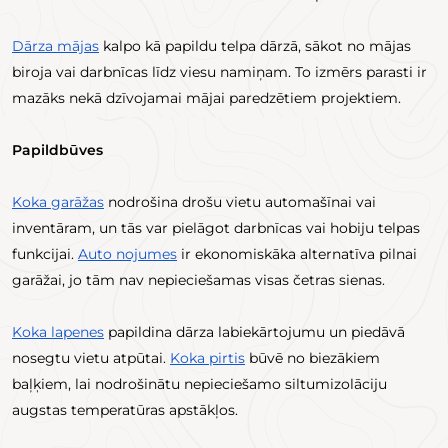
Dārza mājas
kalpo kā papildu telpa dārzā, sākot no mājas
biroja vai darbnīcas līdz viesu namiņam. To izmērs parasti ir
mazāks nekā dzīvojamai mājai paredzētiem projektiem.
Papildbūves
Koka garāžas
nodrošina drošu vietu automašīnai vai
inventāram, un tās var pielāgot darbnīcas vai hobiju telpas
funkcijai.
Auto nojumes
ir ekonomiskāka alternatīva pilnai
garāžai, jo tām nav nepieciešamas visas četras sienas.
Koka lapenes
papildina dārza labiekārtojumu un piedāvā
nosegtu vietu atpūtai.
Koka pirtis
būvē no biezākiem
baļķiem, lai nodrošinātu nepieciešamo siltumizolāciju
augstas temperatūras apstākļos.