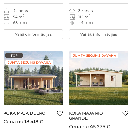
4 zonas
3 zonas
2
2
54 m
112 m
68 mm
44 mm
Vairāk informācijas
Vairāk informācijas
TOP
JUMTA SEGUMS DĀVANĀ
JUMTA SEGUMS DĀVANĀ
KOKA MĀJA DUERO
KOKA MĀJA RIO
GRANDE
Cena no
18 418 €
Cena no
45 275 €