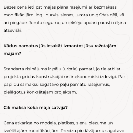
Bāzes cenā ietilpst mājas plāna rasējumi ar bezmaksas
modifikācijām, logi, durvis, sienas, jumta un grīdas dēļi, kā
arī piegāde. Jumta segumu un iekšējo apdari parasti rēķina
atsevišķi.
Kādus pamatus jūs iesakāt izmantot jūsu ražotajām
mājām?
Standarta risinājums ir pāļu (urbtie) pamati, jo tie atbilst
projekta grīdas konstrukcijai un ir ekonomiski izdevīgi. Par
papildu samaksu sagatavo pāļu pamatu rasējumus,
pielāgotus konkrētajam projektam.
Cik maksā koka māja Latvijā?
Cena atkarīga no modeļa, platības, sienu biezuma un
izvēlētajām modifikācijām. Precīzu piedāvājumu sagatavo