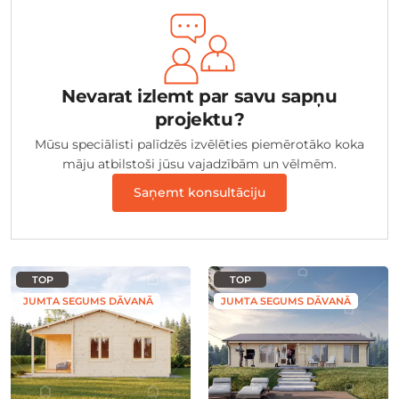
Nevarat izlemt par savu sapņu
projektu?
Mūsu speciālisti palīdzēs izvēlēties piemērotāko koka
māju atbilstoši jūsu vajadzībām un vēlmēm.
Saņemt konsultāciju
TOP
TOP
JUMTA SEGUMS DĀVANĀ
JUMTA SEGUMS DĀVANĀ