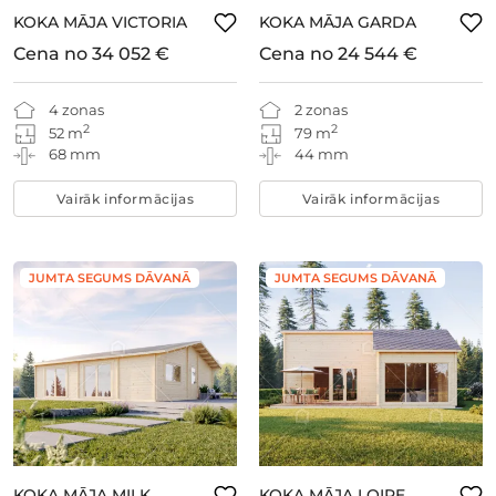
KOKA MĀJA VICTORIA
KOKA MĀJA GARDA
Cena no
34 052 €
Cena no
24 544 €
4 zonas
2 zonas
2
2
52 m
79 m
68 mm
44 mm
Vairāk informācijas
Vairāk informācijas
JUMTA SEGUMS DĀVANĀ
JUMTA SEGUMS DĀVANĀ
KOKA MĀJA MILK
KOKA MĀJA LOIRE