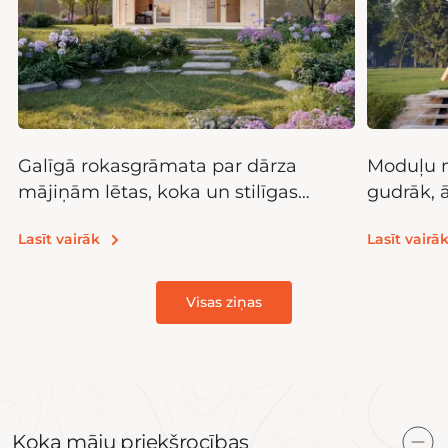
Galīgā rokasgrāmata par dārza
Moduļu m
mājiņām lētas, koka un stilīgas
gudrāk, 
glabāšanas telpas
Lasīt vairāk
Lasīt vairā
Visas ziņas
Koka māju priekšrocības