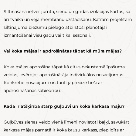
Siltināšana ietver jumta, sienu un grīdas izolācijas kārtas, kā
arī tvaika un vēja membrānu uzstādīšanu. Katram projektam
siltinājuma biezumu pielāgo atbilstoši plānotajai
izmantošanai visu gadu vai tikai sezonāli.
Vai koka mājas ir apdrošinātas tāpat kā mūra mājas?
Koka mājas apdrošina tāpat kā citus nekustamā īpašuma
veidus, ievērojot apdrošinātāja individuālos nosacījumus.
Konkrētie nosacījumi un tarifi jāprecizē tieši ar
apdrošināšanas sabiedrību.
Kāda ir atšķirība starp guļbūvi un koka karkasa māju?
Guļbūves sienas veido vienā līmenī novietoti baļķi, savukārt
karkasa mājas pamatā ir koka brusu karkass, piepildīts ar