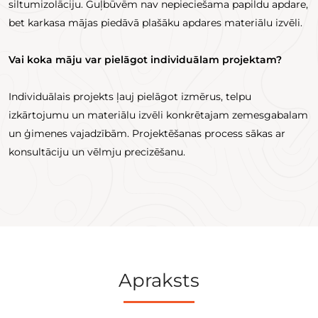
siltumizolāciju. Guļbūvēm nav nepieciešama papildu apdare,
bet karkasa mājas piedāvā plašāku apdares materiālu izvēli.
Vai koka māju var pielāgot individuālam projektam?
Individuālais projekts ļauj pielāgot izmērus, telpu
izkārtojumu un materiālu izvēli konkrētajam zemesgabalam
un ģimenes vajadzībām. Projektēšanas process sākas ar
konsultāciju un vēlmju precizēšanu.
Apraksts