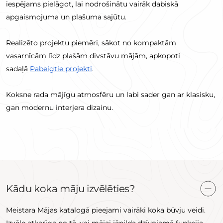
iespējams pielāgot, lai nodrošinātu vairāk dabiskā
apgaismojuma un plašuma sajūtu.
Realizēto projektu piemēri, sākot no kompaktām
vasarnīcām līdz plašām divstāvu mājām, apkopoti
sadaļā
Pabeigtie projekti
.
Koksne rada mājīgu atmosfēru un labi sader gan ar klasisku,
gan modernu interjera dizainu.
Kādu koka māju izvēlēties?
Meistara Mājas katalogā pieejami vairāki koka būvju veidi.
Izvēle atkarīga no tā, vai mājai jāpilda dzīvojamā funkcija,