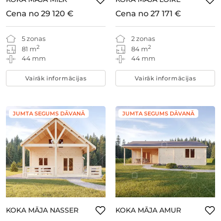
Cena no
29 120 €
Cena no
27 171 €
5 zonas
2 zonas
2
2
81 m
84 m
44 mm
44 mm
Vairāk informācijas
Vairāk informācijas
JUMTA SEGUMS DĀVANĀ
JUMTA SEGUMS DĀVANĀ
KOKA MĀJA NASSER
KOKA MĀJA AMUR