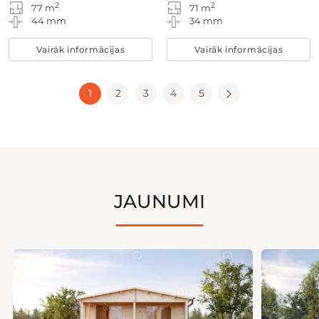
2
2
77 m
71 m
44 mm
34 mm
Vairāk informācijas
Vairāk informācijas
1
2
3
4
5
JAUNUMI