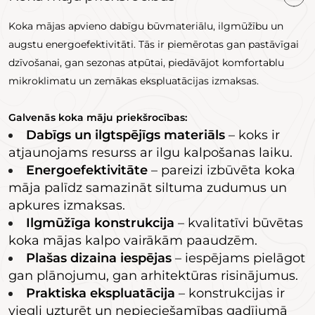
Koka mājas apvieno dabīgu būvmateriālu, ilgmūžību un
augstu energoefektivitāti. Tās ir piemērotas gan pastāvīgai
dzīvošanai, gan sezonas atpūtai, piedāvājot komfortablu
mikroklimatu un zemākas ekspluatācijas izmaksas.
Galvenās koka māju priekšrocības:
Dabīgs un ilgtspējīgs materiāls
– koks ir
atjaunojams resurss ar ilgu kalpošanas laiku.
Energoefektivitāte
– pareizi izbūvēta koka
māja palīdz samazināt siltuma zudumus un
apkures izmaksas.
Ilgmūžīga konstrukcija
– kvalitatīvi būvētas
koka mājas kalpo vairākām paaudzēm.
Plašas dizaina iespējas
– iespējams pielāgot
gan plānojumu, gan arhitektūras risinājumus.
Praktiska ekspluatācija
– konstrukcijas ir
viegli uzturēt un nepieciešamības gadījumā