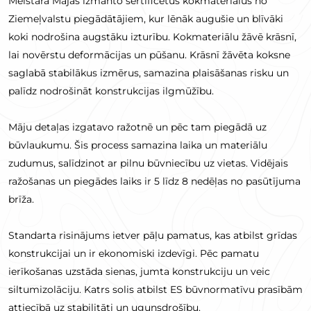
Meistara Mājas izmanto sertificētus kokmateriālus no
Ziemeļvalstu piegādātājiem, kur lēnāk augušie un blīvāki
koki nodrošina augstāku izturību. Kokmateriālu žāvē krāsnī,
lai novērstu deformācijas un pūšanu. Krāsnī žāvēta koksne
saglabā stabilākus izmērus, samazina plaisāšanas risku un
palīdz nodrošināt konstrukcijas ilgmūžību.
Māju detaļas izgatavo ražotnē un pēc tam piegādā uz
būvlaukumu. Šis process samazina laika un materiālu
zudumus, salīdzinot ar pilnu būvniecību uz vietas. Vidējais
ražošanas un piegādes laiks ir 5 līdz 8 nedēļas no pasūtījuma
brīža.
Standarta risinājums ietver pāļu pamatus, kas atbilst grīdas
konstrukcijai un ir ekonomiski izdevīgi. Pēc pamatu
ierīkošanas uzstāda sienas, jumta konstrukciju un veic
siltumizolāciju. Katrs solis atbilst ES būvnormatīvu prasībām
attiecībā uz stabilitāti un ugunsdrošību.