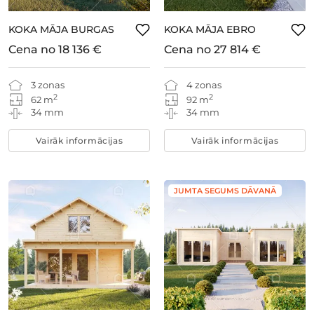
KOKA MĀJA BURGAS
KOKA MĀJA EBRO
Cena no
18 136 €
Cena no
27 814 €
3 zonas
4 zonas
2
2
62 m
92 m
34 mm
34 mm
Vairāk informācijas
Vairāk informācijas
JUMTA SEGUMS DĀVANĀ