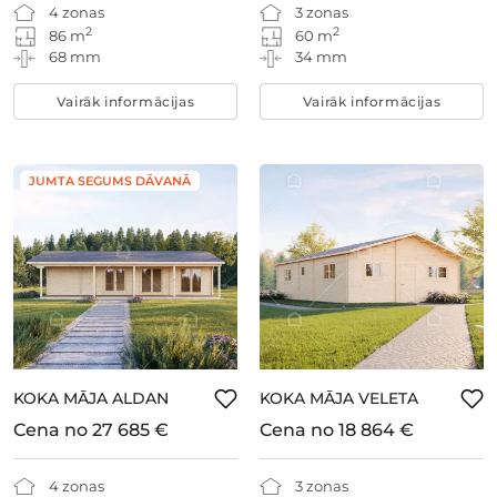
4 zonas
3 zonas
2
2
86 m
60 m
68 mm
34 mm
Vairāk informācijas
Vairāk informācijas
JUMTA SEGUMS DĀVANĀ
KOKA MĀJA ALDAN
KOKA MĀJA VELETA
Cena no
27 685 €
Cena no
18 864 €
4 zonas
3 zonas