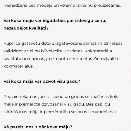
menedžeris pēc modeļa un vēlamo izmaiņu precizēšanas.
Vai koka māju var iegādāties par izdevīgu cenu,
nezaudējot kvalitāti?
Rūpnīcā gatavotu detaļu izgatavošana samazina izmaksas,
salīdzinot ar pilnu būvniecību uz vietas. Kokmateriāla
kvalitāte nemazinās, jo izmanto sertificētus Ziemeļvalstu
kokmateriālus.
Vai koka mājā var dzīvot visu gadu?
Pēc pietiekamas jumta, sienu un grīdas siltināšanas koka
māja ir piemērota dzīvošanai visu gadu. Bez papildu
siltināšanas māja ir piemērotāka sezonas izmantošanai.
Kā pareizi nosiltināt koka māju?