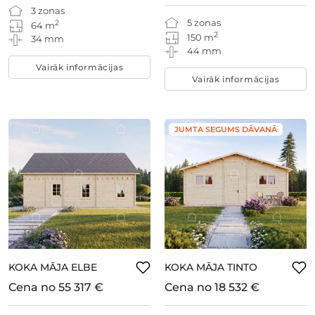
3 zonas
5 zonas
2
64 m
2
150 m
34 mm
44 mm
Vairāk informācijas
Vairāk informācijas
JUMTA SEGUMS DĀVANĀ
KOKA MĀJA ELBE
KOKA MĀJA TINTO
Cena no
55 317 €
Cena no
18 532 €