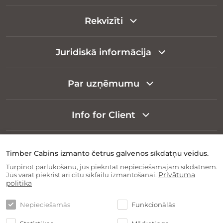
Rekvizīti
Juridiskā informācija
Par uzņēmumu
Info for Client
Timber Cabins izmanto četrus galvenos sīkdatņu veidus.
Turpinot pārlūkošanu, jūs piekrītat nepieciešamajām sīkdatnēm.
Privātuma
Jūs varat piekrist arī citu sīkfailu izmantošanai.
politika
Nepieciešamās
Funkcionālās