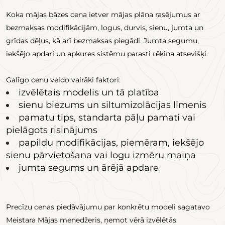
Koka mājas bāzes cena ietver mājas plāna rasējumus ar
bezmaksas modifikācijām, logus, durvis, sienu, jumta un
grīdas dēļus, kā arī bezmaksas piegādi. Jumta segumu,
iekšējo apdari un apkures sistēmu parasti rēķina atsevišķi.
Galīgo cenu veido vairāki faktori:
izvēlētais modelis un tā platība
sienu biezums un siltumizolācijas līmenis
pamatu tips, standarta pāļu pamati vai
pielāgots risinājums
papildu modifikācijas, piemēram, iekšējo
sienu pārvietošana vai logu izmēru maiņa
jumta segums un ārējā apdare
Precīzu cenas piedāvājumu par konkrētu modeli sagatavo
Meistara Mājas menedžeris, ņemot vērā izvēlētās