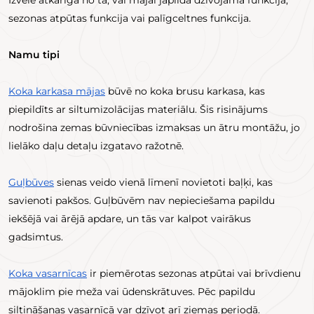
sezonas atpūtas funkcija vai palīgceltnes funkcija.
Namu tipi
Koka karkasa mājas
būvē no koka brusu karkasa, kas
piepildīts ar siltumizolācijas materiālu. Šis risinājums
nodrošina zemas būvniecības izmaksas un ātru montāžu, jo
lielāko daļu detaļu izgatavo ražotnē.
Guļbūves
sienas veido vienā līmenī novietoti baļķi, kas
savienoti pakšos. Guļbūvēm nav nepieciešama papildu
iekšējā vai ārējā apdare, un tās var kalpot vairākus
gadsimtus.
Koka vasarnīcas
ir piemērotas sezonas atpūtai vai brīvdienu
mājoklim pie meža vai ūdenskrātuves. Pēc papildu
siltināšanas vasarnīcā var dzīvot arī ziemas periodā.