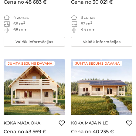
Cena no
48 683 €
Cena no
30 021 €
4 zonas
3 zonas
2
2
68 m
83 m
68 mm
44 mm
Vairāk informācijas
Vairāk informācijas
JUMTA SEGUMS DĀVANĀ
JUMTA SEGUMS DĀVANĀ
KOKA MĀJA OKA
KOKA MĀJA NILE
Cena no
43 569 €
Cena no
40 235 €