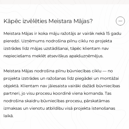
Kāpēc izvēlēties Meistara Mājas?
Meistara Mājas ir koka māju ražotājs ar vairāk nekā 15 gadu
pieredzi. Uzņēmums nodrošina pilnu ciklu no projekta
izstrādes līdz mājas uzstādīšanai, tāpēc klientam nav
nepieciešams meklēt atsevišķus apakšuzņēmējus.
Meistara Mājas nodrošina pilnu būvniecības ciklu — no
projekta izstrādes un ražošanas līdz piegādei un montāžai
objektā. Klientam nav jāiesaista vairāki dažādi būvniecības
partneri, jo visu procesu koordinē viena komanda. Tas
nodrošina skaidru būvniecības procesu, pārskatāmas
izmaksas un vienotu atbildību visā projekta īstenošanas
laikā.