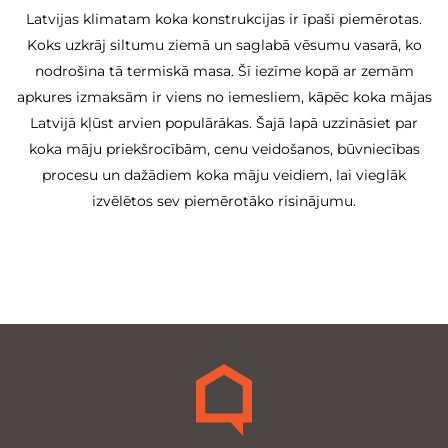
Latvijas klimatam koka konstrukcijas ir īpaši piemērotas.
Koks uzkrāj siltumu ziemā un saglabā vēsumu vasarā, ko
nodrošina tā termiskā masa. Šī iezīme kopā ar zemām
apkures izmaksām ir viens no iemesliem, kāpēc koka mājas
Latvijā kļūst arvien populārākas. Šajā lapā uzzināsiet par
koka māju priekšrocībām, cenu veidošanos, būvniecības
procesu un dažādiem koka māju veidiem, lai vieglāk
izvēlētos sev piemērotāko risinājumu.