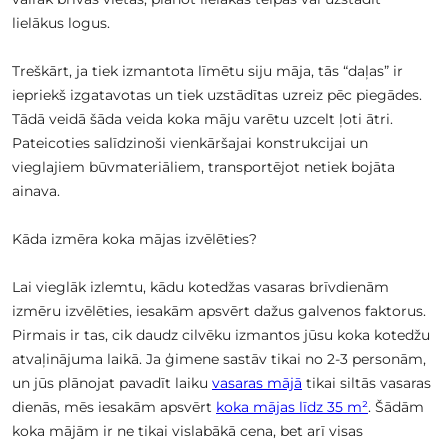
lielākus logus.
Treškārt, ja tiek izmantota līmētu siju māja, tās “daļas” ir
iepriekš izgatavotas un tiek uzstādītas uzreiz pēc piegādes.
Tādā veidā šāda veida koka māju varētu uzcelt ļoti ātri.
Pateicoties salīdzinoši vienkāršajai konstrukcijai un
vieglajiem būvmateriāliem, transportējot netiek bojāta
ainava.
Kāda izmēra koka mājas izvēlēties?
Lai vieglāk izlemtu, kādu kotedžas vasaras brīvdienām
izmēru izvēlēties, iesakām apsvērt dažus galvenos faktorus.
Pirmais ir tas, cik daudz cilvēku izmantos jūsu koka kotedžu
atvaļinājuma laikā. Ja ģimene sastāv tikai no 2-3 personām,
un jūs plānojat pavadīt laiku
vasaras mājā
tikai siltās vasaras
dienās, mēs iesakām apsvērt
koka mājas līdz 35 m²
. Šādām
koka mājām ir ne tikai vislabākā cena, bet arī visas