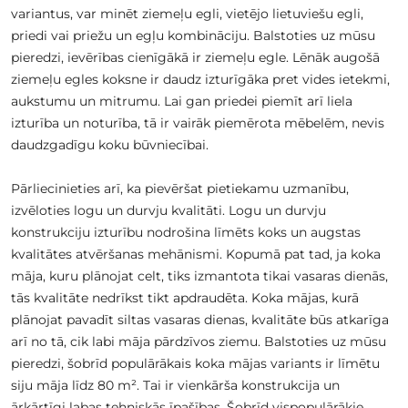
variantus, var minēt ziemeļu egli, vietējo lietuviešu egli,
priedi vai priežu un egļu kombināciju. Balstoties uz mūsu
pieredzi, ievērības cienīgākā ir ziemeļu egle. Lēnāk augošā
ziemeļu egles koksne ir daudz izturīgāka pret vides ietekmi,
aukstumu un mitrumu. Lai gan priedei piemīt arī liela
izturība un noturība, tā ir vairāk piemērota mēbelēm, nevis
daudzgadīgu koku būvniecībai.
Pārliecinieties arī, ka pievēršat pietiekamu uzmanību,
izvēloties logu un durvju kvalitāti. Logu un durvju
konstrukciju izturību nodrošina līmēts koks un augstas
kvalitātes atvēršanas mehānismi. Kopumā pat tad, ja koka
māja, kuru plānojat celt, tiks izmantota tikai vasaras dienās,
tās kvalitāte nedrīkst tikt apdraudēta. Koka mājas, kurā
plānojat pavadīt siltas vasaras dienas, kvalitāte būs atkarīga
arī no tā, cik labi māja pārdzīvos ziemu. Balstoties uz mūsu
pieredzi, šobrīd populārākais koka mājas variants ir līmētu
siju māja līdz 80 m². Tai ir vienkārša konstrukcija un
ārkārtīgi labas tehniskās īpašības. Šobrīd vispopulārākie