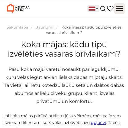
Sākumlapa
Jaunumi
Koka mājas: kādu tipu izvēlēties
vasaras brīvlaikam?
Koka mājas: kādu tipu
izvēlēties vasaras brīvlaikam?
Pašu koka māju varētu nosaukt par ieguldījumu,
kuru vēlas iegūt arvien lielāks dabas mīļotāju skaits.
Tā vietā, lai īrētu kotedžu lauku sētā un dalītos dabas
labumos ar lielu cilvēku grupu, klienti izvēlas
privātumu un komfortu.
Lai koka mājas pilnībā atbilstu jūsu vēlmēm, mēs palīdzam
ikvienam klientam, kurš vēlas uzbūvēt savu
guļbūvi
. Tāpēc