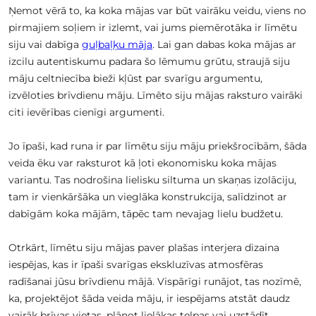
Ņemot vērā to, ka koka mājas var būt vairāku veidu, viens no
pirmajiem soļiem ir izlemt, vai jums piemērotāka ir līmētu
siju vai dabīga
guļbaļķu māja
. Lai gan dabas koka mājas ar
izcilu autentiskumu padara šo lēmumu grūtu, straujā siju
māju celtniecība bieži kļūst par svarīgu argumentu,
izvēloties brīvdienu māju. Līmēto siju mājas raksturo vairāki
citi ievērības cienīgi argumenti.
Jo īpaši, kad runa ir par līmētu siju māju priekšrocībām, šāda
veida ēku var raksturot kā ļoti ekonomisku koka mājas
variantu. Tas nodrošina lielisku siltuma un skaņas izolāciju,
tam ir vienkāršāka un vieglāka konstrukcija, salīdzinot ar
dabīgām koka mājām, tāpēc tam nevajag lielu budžetu.
Otrkārt, līmētu siju mājas paver plašas interjera dizaina
iespējas, kas ir īpaši svarīgas ekskluzīvas atmosfēras
radīšanai jūsu brīvdienu mājā. Vispārīgi runājot, tas nozīmē,
ka, projektējot šāda veida māju, ir iespējams atstāt daudz
vairāk brīvas vietas, plānot lielākas telpas vai uzstādīt