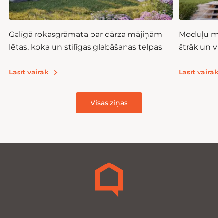
Galīgā rokasgrāmata par dārza mājiņām
Moduļu mā
lētas, koka un stilīgas glabāšanas telpas
ātrāk un 
Lasīt vairāk
Lasīt vairā
Visas ziņas