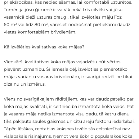
priekšrocības, kas nepieciešamas, lai komfortabli uzturētos.
Tomēr, ja jūsu ģimenē ir vairāk nekā trīs cilvēki vai jūsu
vasarnīcā bieži uzturas draugi, tikai izvēloties māju līdz
60 m² vai līdz 80 m², varēsiet nodrošināt pietiekami daudz
vietas komfortablām brīvdienām.
Kā izvēlēties kvalitatīvas koka mājas?
Vienkārši kvalitatīvas koka mājas vajadzētu būt vērtas
pievērst uzmanību. Šī iemesla dēļ, izvēloties piemērotāko
mājas variantu vasaras brīvdienām, ir svarīgi redzēt ne tikai
dizainu un izmērus.
Viens no svarīgākajiem rādītājiem, kas var daudz pateikt par
koka mājas kvalitāti, ir celtniecībā izmantotā koka veids. Pat
ja vasaras māja netiks izmantota visu gadu, tā katru dienu
tiks pakļauta saules gaismas un citu ārēju faktoru iedarbībai.
Tāpēc lētākas, rentablas koksnes izvēle tās celtniecībai nav
vislabākais risinājums. Ņemot vērā šobrīd populārākos koka