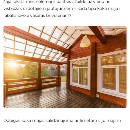
šajā rakstā mēs nolēmām dalīties atbildē uz vienu no
visbiežāk uzdotajiem jautājumiem – kāda tipa koka māja ir
labākā izvēle vasaras brīvdienām?
Dabīgas koka mājas salīdzinājumā ar līmētām siju mājām