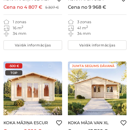
Cena no
4 807 €
Cena no
9 968 €
5 307 €
1 zonas
3 zonas
2
2
16 m
41 m
34 mm
34 mm
Vairāk informācijas
Vairāk informācijas
-500 €
JUMTA SEGUMS DĀVANĀ
TOP
KOKA MĀJIŅA ESCUR
KOKA MĀJA VAN XL