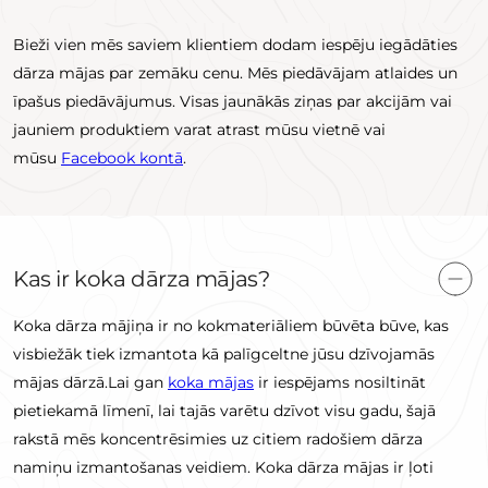
Bieži vien mēs saviem klientiem dodam iespēju iegādāties
dārza mājas par zemāku cenu. Mēs piedāvājam atlaides un
īpašus piedāvājumus. Visas jaunākās ziņas par akcijām vai
jauniem produktiem varat atrast mūsu vietnē vai
mūsu
Facebook kontā
.
Kas ir koka dārza mājas?
Koka dārza mājiņa ir no kokmateriāliem būvēta būve, kas
visbiežāk tiek izmantota kā palīgceltne jūsu dzīvojamās
mājas dārzā.Lai gan
koka mājas
ir iespējams nosiltināt
pietiekamā līmenī, lai tajās varētu dzīvot visu gadu, šajā
rakstā mēs koncentrēsimies uz citiem radošiem dārza
namiņu izmantošanas veidiem. Koka dārza mājas ir ļoti