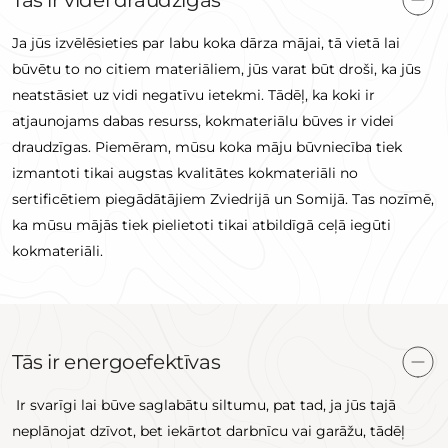
Ja jūs izvēlēsieties par labu koka dārza mājai, tā vietā lai
būvētu to no citiem materiāliem, jūs varat būt droši, ka jūs
neatstāsiet uz vidi negatīvu ietekmi. Tādēļ, ka koki ir
atjaunojams dabas resurss, kokmateriālu būves ir videi
draudzīgas. Piemēram, mūsu koka māju būvniecība tiek
izmantoti tikai augstas kvalitātes kokmateriāli no
sertificētiem piegādātājiem Zviedrijā un Somijā. Tas nozīmē,
ka mūsu mājās tiek pielietoti tikai atbildīgā ceļā iegūti
kokmateriāli.
Tās ir energoefektīvas
Ir svarīgi lai būve saglabātu siltumu, pat tad, ja jūs tajā
neplānojat dzīvot, bet iekārtot darbnīcu vai garāžu, tādēļ