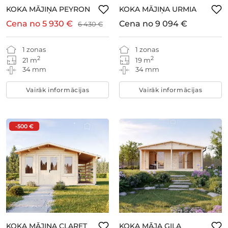
KOKA MĀJIŅA PEYRON
KOKA MĀJIŅA URMIA
Cena no
5 930 €
Cena no
9 094 €
6 430 €
1 zonas
1 zonas
2
2
21 m
19 m
34 mm
34 mm
Vairāk informācijas
Vairāk informācijas
-500 €
KOKA MĀJIŅA CLARET
KOKA MĀJA GILA