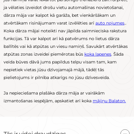
ja vēlaties izveidot drošu vietu automašīnas novietošanai,
dārza māja var kalpot kā garāža, bet vienkāršākam un
atvērtākam risinājumam varat izvēlēties arī
auto nojumes
..
Koka dārza mājai noteikti nav jāpilda saimnieciska rakstura
funkcijas. Tā var kalpot arī kā patvērums no lietus dārza
ballītēs vai kā atpūtas un viesu namiņš. Savukārt atvērtākas
atpūtas zonas izveidei piemērotas būs
koka lapenes
. Šāda
veida būves dāvā jums papildus telpu visam tam, kam
nepietiek vietas jūsu dzīvojamajā mājā, tādēļ tās
pielietojums ir pilnība atkarīgs no jūsu dzīvesveida.
Ja nepieciešama plašāka dārza māja ar vairākām
izmantošanas iespējām, apskatiet arī koka
mājiņu Balaton.
Tās ir videi draudzīgas