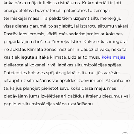
koka dārza māja ir lielisks risinājums. Kokmateriāli ir ļoti
energoefektīvi būvmateriāli, pateicoties to zemajai
termiskajai masai. Tā palīdz tiem uzņemt siltumenerģiju
visas dienas garumā, to saglabāt, lai iztarotu siltumu vakarā.
Pastāv labs iemesls, kādēļ mēs sadarbojamies ar koksnes
piegādātājiem tieši no Ziemeļvalstīm. Koksne, kas ir iegūta
no aukstās klimata zonas mežiem, ir daudz blīvāka, nekā tā,
kas tiek iegūta siltākā klimatā. Līdz ar to mūsu
koka mājās
pielietotajai koksnei ir vēl labākas siltumizolācijas spējas.
Pateicoties koksnes spējai saglabāt siltumu, jūs varēsiet
ietaupīt uz siltināšanas vai apsildes izdevumiem. Atkarība no
tā, kā jūs plānojat pielietot savu koka dārza māju, mēs
piedāvājam jums izvēlēties arī dažādus ārsienu biezumus vai
papildus siltumizolācijas slāņa uzstādīšanu.