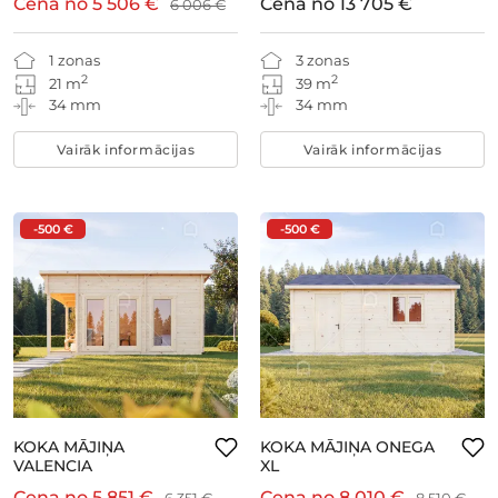
Cena no
5 506 €
Cena no
13 705 €
6 006 €
1 zonas
3 zonas
2
2
21 m
39 m
34 mm
34 mm
Vairāk informācijas
Vairāk informācijas
-500 €
-500 €
KOKA MĀJIŅA
KOKA MĀJIŅA ONEGA
VALENCIA
XL
Cena no
5 851 €
Cena no
8 010 €