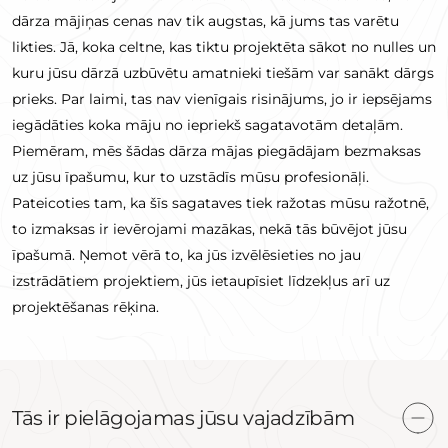
dārza mājiņas cenas nav tik augstas, kā jums tas varētu
likties. Jā, koka celtne, kas tiktu projektēta sākot no nulles un
kuru jūsu dārzā uzbūvētu amatnieki tiešām var sanākt dārgs
prieks. Par laimi, tas nav vienīgais risinājums, jo ir iepsējams
iegādāties koka māju no iepriekš sagatavotām detaļām.
Piemēram, mēs šādas dārza mājas piegādājam bezmaksas
uz jūsu īpašumu, kur to uzstādīs mūsu profesionāļi.
Pateicoties tam, ka šīs sagataves tiek ražotas mūsu ražotnē,
to izmaksas ir ievērojami mazākas, nekā tās būvējot jūsu
īpašumā. Ņemot vērā to, ka jūs izvēlēsieties no jau
izstrādātiem projektiem, jūs ietaupīsiet līdzekļus arī uz
projektēšanas rēķina.
Tās ir pielāgojamas jūsu vajadzībām