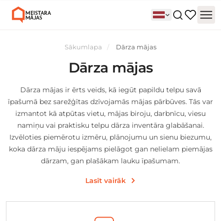
Sākumlapa
Dārza mājas
Dārza mājas
Dārza mājas ir ērts veids, kā iegūt papildu telpu savā
īpašumā bez sarežģītas dzīvojamās mājas pārbūves. Tās var
izmantot kā atpūtas vietu, mājas biroju, darbnīcu, viesu
namiņu vai praktisku telpu dārza inventāra glabāšanai.
Izvēloties piemērotu izmēru, plānojumu un sienu biezumu,
koka dārza māju iespējams pielāgot gan nelielam piemājas
dārzam, gan plašākam lauku īpašumam.
Lasīt vairāk