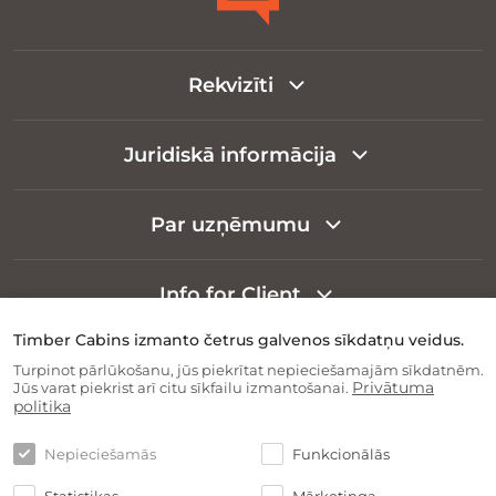
Rekvizīti
Juridiskā informācija
Par uzņēmumu
Info for Client
Timber Cabins izmanto četrus galvenos sīkdatņu veidus.
Turpinot pārlūkošanu, jūs piekrītat nepieciešamajām sīkdatnēm.
Privātuma
Jūs varat piekrist arī citu sīkfailu izmantošanai.
politika
Nepieciešamās
Funkcionālās