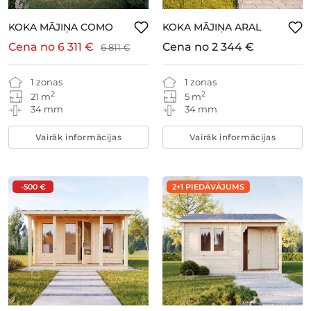
KOKA MĀJIŅA COMO
KOKA MĀJIŅA ARAL
Cena no
6 311 €
Cena no
2 344 €
6 811 €
1 zonas
1 zonas
2
2
21 m
5 m
34 mm
34 mm
Vairāk informācijas
Vairāk informācijas
-500 €
2+1 PIEDĀVĀJUMS