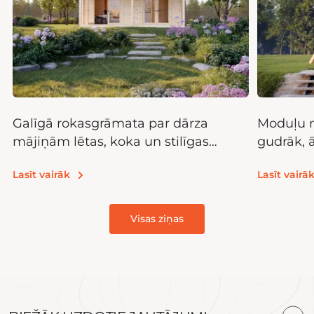
Galīgā rokasgrāmata par dārza
Moduļu m
mājiņām lētas, koka un stilīgas
gudrāk, 
glabāšanas telpas
Lasīt vairāk
Lasīt vairā
Visas ziņas