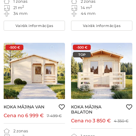
1 zonas
2 zonas
2
2
21 m
14 m
34 mm
44 mm
Vairāk informācijas
Vairāk informācijas
-500 €
-500 €
TOP
KOKA MĀJIŅA VAN
KOKA MĀJIŅA
BALATON
Cena no
6 999 €
7 499 €
Cena no
3 850 €
4 350 €
2 zonas