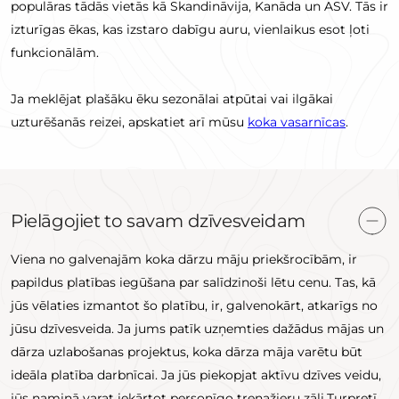
populāras tādās vietās kā Skandināvija, Kanāda un ASV. Tās ir
izturīgas ēkas, kas izstaro dabīgu auru, vienlaikus esot ļoti
funkcionālām.
Ja meklējat plašāku ēku sezonālai atpūtai vai ilgākai
uzturēšanās reizei, apskatiet arī mūsu
koka vasarnīcas
.
Pielāgojiet to savam dzīvesveidam
Viena no galvenajām koka dārzu māju priekšrocībām, ir
papildus platības iegūšana par salīdzinoši lētu cenu. Tas, kā
jūs vēlaties izmantot šo platību, ir, galvenokārt, atkarīgs no
jūsu dzīvesveida. Ja jums patīk uzņemties dažādus mājas un
dārza uzlabošanas projektus, koka dārza māja varētu būt
ideāla platība darbnīcai. Ja jūs piekopjat aktīvu dzīves veidu,
jūs namiņā varat iekārtot personīgo trenažieru zāli.Turpretī,