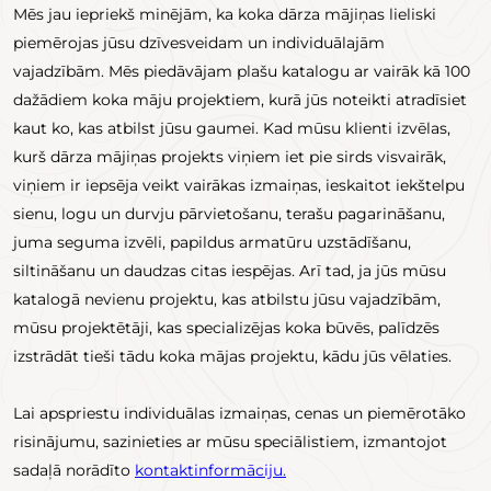
Mēs jau iepriekš minējām, ka koka dārza mājiņas lieliski
piemērojas jūsu dzīvesveidam un individuālajām
vajadzībām. Mēs piedāvājam plašu katalogu ar vairāk kā 100
dažādiem koka māju projektiem, kurā jūs noteikti atradīsiet
kaut ko, kas atbilst jūsu gaumei. Kad mūsu klienti izvēlas,
kurš dārza mājiņas projekts viņiem iet pie sirds visvairāk,
viņiem ir iepsēja veikt vairākas izmaiņas, ieskaitot iekštelpu
sienu, logu un durvju pārvietošanu, terašu pagarināšanu,
juma seguma izvēli, papildus armatūru uzstādīšanu,
siltināšanu un daudzas citas iespējas. Arī tad, ja jūs mūsu
katalogā nevienu projektu, kas atbilstu jūsu vajadzībām,
mūsu projektētāji, kas specializējas koka būvēs, palīdzēs
izstrādāt tieši tādu koka mājas projektu, kādu jūs vēlaties.
Lai apspriestu individuālas izmaiņas, cenas un piemērotāko
risinājumu, sazinieties ar mūsu speciālistiem, izmantojot
sadaļā norādīto
kontaktinformāciju.