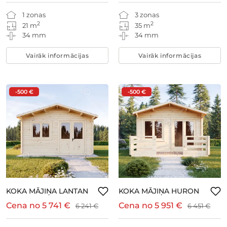
1 zonas
3 zonas
2
2
21 m
35 m
34 mm
34 mm
Vairāk informācijas
Vairāk informācijas
-500 €
-500 €
KOKA MĀJIŅA LANTAN
KOKA MĀJIŅA HURON
Cena no
5 741 €
Cena no
5 951 €
6 241 €
6 451 €