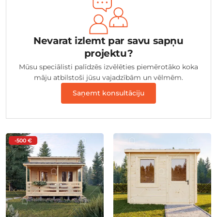
Nevarat izlemt par savu sapņu
projektu?
Mūsu speciālisti palīdzēs izvēlēties piemērotāko koka
māju atbilstoši jūsu vajadzībām un vēlmēm.
Saņemt konsultāciju
-500 €