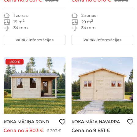
6 351 €
8 510 €
1 zonas
2 zonas
2
2
19 m
29 m
34 mm
34 mm
Vairāk informācijas
Vairāk informācijas
-500 €
KOKA MĀJIŅA ROND
KOKA MĀJA NAVARRA
Cena no
5 803 €
Cena no
9 851 €
6 303 €