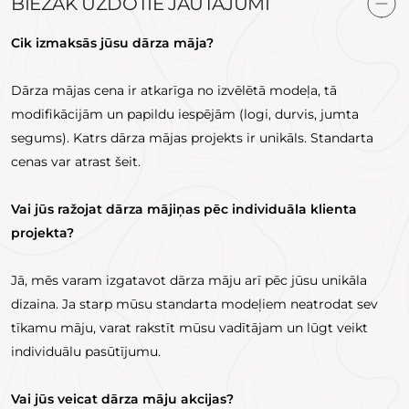
BIEŽĀK UZDOTIE JAUTĀJUMI
Cik
izmaksās jūsu dārza māja?
Dārza mājas cena ir atkarīga no izvēlētā modeļa, tā
modifikācijām un papildu iespējām (logi, durvis, jumta
segums). Katrs dārza mājas projekts ir unikāls. Standarta
cenas var atrast šeit.
Vai jūs ražojat dārza mājiņas pēc individuāla klienta
projekta?
Jā, mēs varam izgatavot dārza māju arī pēc jūsu unikāla
dizaina. Ja starp mūsu standarta modeļiem neatrodat sev
tīkamu māju, varat rakstīt mūsu vadītājam un lūgt veikt
individuālu pasūtījumu.
Vai jūs veicat dārza māju akcijas?