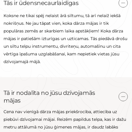
Tās ir ūdensnecaurlaidīgas
Koksne ne tikai spēj nelaist ārā siltumu, tā arī nelaiž iekšā
nokrišņus. Ne jau tāpat vien, koka dārza mājas ir tik
populāras zemēs ar skarbiem laika apstākļiem! Koka dārza
mājas ir patiešām izturīgas un uzticamas. Tās piedāvā drošu
un siltu telpu instrumentu, divriteņu, automašīnu un cita
vērtīga īpašuma uzglabāšanai, kam nepietiek vietas jūsu
dzīvojamajā mājā.
Tā ir nodalīta no jūsu dzīvojamās
mājas
Cena nav vienīgā dārza mājas priekšrocība, attiecība uz
piebūvi dzīvojamai mājai. Reizēm papildus telpa, kas ir dažu
metru attālumā no jūsu ģimenes mājas, ir daudz labāks