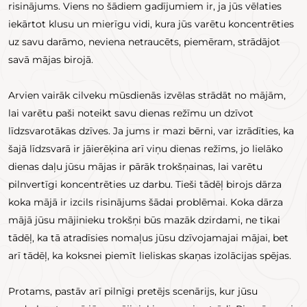
risinājums. Viens no šādiem gadījumiem ir, ja jūs vēlaties
iekārtot klusu un mierīgu vidi, kura jūs varētu koncentrēties
uz savu darāmo, neviena netraucēts, piemēram, strādājot
savā mājas birojā.
Arvien vairāk cilveku mūsdienās izvēlas strādāt no mājām,
lai varētu paši noteikt savu dienas režīmu un dzīvot
līdzsvarotākas dzīves. Ja jums ir mazi bērni, var izrādīties, ka
šajā līdzsvarā ir jāierēķina arī viņu dienas režīms, jo lielāko
dienas daļu jūsu mājas ir pārāk trokšņainas, lai varētu
pilnvertīgi koncentrēties uz darbu. Tieši tādēļ birojs dārza
koka mājā ir izcils risinājums šādai problēmai. Koka dārza
mājā jūsu mājinieku trokšņi būs mazāk dzirdami, ne tikai
tādēļ, ka tā atradīsies nomaļus jūsu dzīvojamajai mājai, bet
arī tādēļ, ka koksnei piemīt lieliskas skaņas izolācijas spējas.
Protams, pastāv arī pilnīgi pretējs scenārijs, kur jūsu