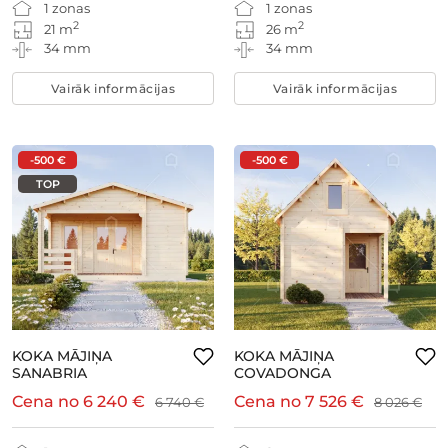
1 zonas
1 zonas
2
2
21 m
26 m
34 mm
34 mm
Vairāk informācijas
Vairāk informācijas
-500 €
-500 €
TOP
KOKA MĀJIŅA
KOKA MĀJIŅA
SANABRIA
COVADONGA
Cena no
6 240 €
Cena no
7 526 €
6 740 €
8 026 €