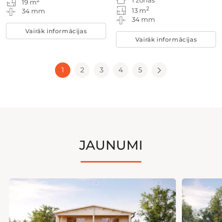
1 zonas
2
19 m
2
13 m
34 mm
34 mm
Vairāk informācijas
Vairāk informācijas
1
2
3
4
5
JAUNUMI