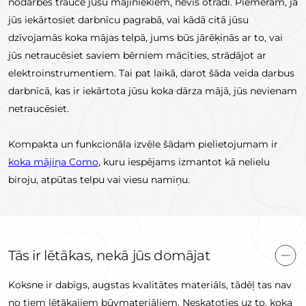
nodarbes traucē jūsu mājiniekiem, nevis otrādi. Piemēram, ja
jūs iekārtosiet darbnīcu pagrabā, vai kādā citā jūsu
dzīvojamās koka mājas telpā, jums būs jārēķinās ar to, vai
jūs netraucēsiet saviem bērniem mācīties, strādājot ar
elektroinstrumentiem. Tai pat laikā, darot šāda veida darbus
darbnīcā, kas ir iekārtota jūsu koka dārza mājā, jūs nevienam
netraucēsiet.
Kompakta un funkcionāla izvēle šādam pielietojumam ir
koka mājiņa Como
, kuru iespējams izmantot kā nelielu
biroju, atpūtas telpu vai viesu namiņu.
Tās ir lētākas, nekā jūs domājat
Koksne ir dabīgs, augstas kvalitātes materiāls, tādēļ tas nav
no tiem lētākajiem būvmateriāliem. Neskatoties uz to, koka