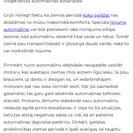
Visaptveroša automašīnas aizsardzība
Grūti noliegt faktu, ka ziemas periodā
koka garāžas
nav
atdalāmas no mūsu maksimālā komforta. Speciāla
nojume
automašīnai
var būt pietiekami labs risinājums siltajai
sezonai, kad automašīnu ietekmē tikai saule un lietus. Tomēr
ziemā jūsu transportlīdzekli ir jāizsargā daudz vairāk, nekā to
var nodrošināt nojume.
Pirmkārt, turot automašīnu iekštelpās nevajadzēs uzsildīt
motoru, kas aukstajos ziemas rītos aizņem ilgu laiku. Ja jūsu
brauciens uz darbu ir diezgan īss, un iedarbinātajam
motoram pat nav laika normāli iesilt, līdz jūs sasniedzat
galamērķi, tas galu galā ietekmēs automašīnas tehnisko
stāvokli. Protams, lēmums iedarbināt savu automašīnu
nedaudz agrāk pirms braukšanas, ir izeja no šīs situācijas,
taču tas atstāj negatīvas sekas uz vidi, kā arī palielina
automašīnas degvielas patēriņu. Otrkārt, garāžas
priekšrocības ziemas periodā ir īpaši svarīgas, lai taupītu