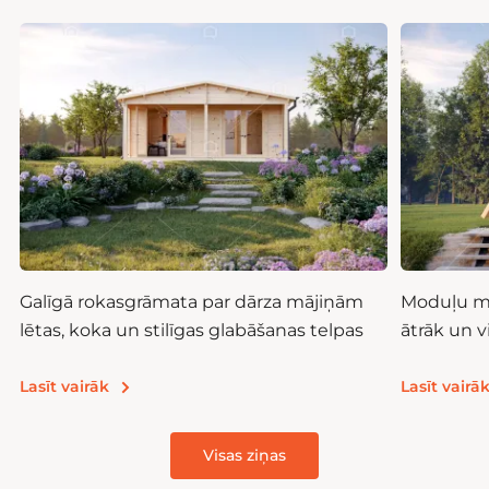
Galīgā rokasgrāmata par dārza mājiņām
Moduļu mā
lētas, koka un stilīgas glabāšanas telpas
ātrāk un 
Lasīt vairāk
Lasīt vairā
Visas ziņas