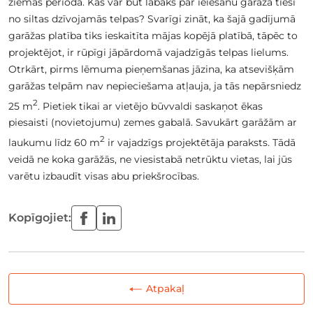
ziemas periodā. Kas var būt labāks par ieiešanu garāžā tieši
no siltas dzīvojamās telpas? Svarīgi zināt, ka šajā gadījumā
garāžas platība tiks ieskaitīta mājas kopējā platībā, tāpēc to
projektējot, ir rūpīgi jāpārdomā vajadzīgās telpas lielums.
Otrkārt, pirms lēmuma pieņemšanas jāzina, ka atsevišķām
garāžas telpām nav nepieciešama atļauja, ja tās nepārsniedz
2
25 m
. Pietiek tikai ar vietējo būvvaldi saskaņot ēkas
piesaisti (novietojumu) zemes gabalā. Savukārt garāžām ar
2
laukumu līdz 60 m
ir vajadzīgs projektētāja paraksts. Tādā
veidā ne koka garāžās, ne viesistabā netrūktu vietas, lai jūs
varētu izbaudīt visas abu priekšrocības.
Kopīgojiet:
Atpakaļ