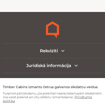
Rekvizīti
Juridiskā informācija
Par uzņēmumu
Timber Cabins izmanto četrus galvenos sīkdatņu veidus.
Turpinot pārlūkošanu, jūs piekrītat nepieciešamajām sīkdatnēm.
Info for Client
Privātuma
Jūs varat piekrist arī citu sīkfailu izmantošanai.
politika