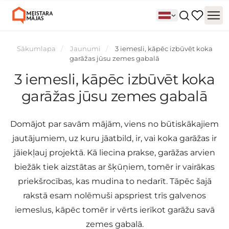
Sākumlapa
Jaunumi
3 iemesli, kāpēc izbūvēt koka
garāžas jūsu zemes gabalā
3 iemesli, kāpēc izbūvēt koka
garāžas jūsu zemes gabalā
Domājot par savām mājām, viens no būtiskākajiem
jautājumiem, uz kuru jāatbild, ir, vai koka garāžas ir
jāiekļauj projektā. Kā liecina prakse, garāžas arvien
biežāk tiek aizstātas ar šķūņiem, tomēr ir vairākas
priekšrocības, kas mudina to nedarīt. Tāpēc šajā
rakstā esam nolēmuši apspriest trīs galvenos
iemeslus, kāpēc tomēr ir vērts ierīkot garāžu savā
zemes gabalā.