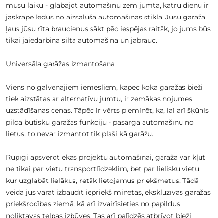
mūsu laiku - glabājot automašīnu zem jumta, katru dienu ir
jāskrāpē ledus no aizsalušā automašīnas stikla. Jūsu garāža
ļaus jūsu rīta braucienus sākt pēc iespējas raitāk, jo jums būs
tikai jāiedarbina siltā automašīna un jābrauc.
Universāla garāžas izmantošana
Viens no galvenajiem iemesliem, kāpēc koka garāžas bieži
tiek aizstātas ar alternatīvu jumtu, ir zemākas nojumes
uzstādīšanas cenas. Tāpēc ir vērts pieminēt, ka, lai arī šķūnis
pilda būtisku garāžas funkciju - pasargā automašīnu no
lietus, to nevar izmantot tik plaši kā garāžu.
Rūpīgi apsverot ēkas projektu automašīnai, garāža var kļūt
ne tikai par vietu transportlīdzeklim, bet par lielisku vietu,
kur uzglabāt lielākus, retāk lietojamus priekšmetus. Tādā
veidā jūs varat izbaudīt iepriekš minētās, ekskluzīvas garāžas
priekšrocības ziemā, kā arī izvairīsieties no papildus
noliktavas telpas izbūves. Tas arī palīdzēs atbrīvot bieži