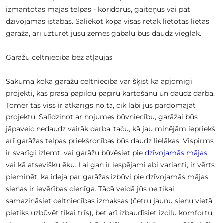
izmantotās mājas telpas - koridorus, gaiteņus vai pat
dzīvojamās istabas. Saliekot kopā visas retāk lietotās lietas
garāžā, arī uzturēt jūsu zemes gabalu būs daudz vieglāk.
Garāžu celtniecība bez atļaujas
Sākumā koka garāžu celtniecība var šķist kā apjomīgi
projekti, kas prasa papildu papīru kārtošanu un daudz darba.
Tomēr tas viss ir atkarīgs no tā, cik labi jūs pārdomājat
projektu. Salīdzinot ar nojumes būvniecību, garāžai būs
jāpaveic nedaudz vairāk darba, taču, kā jau minējām iepriekš,
arī garāžas telpas priekšrocības būs daudz lielākas. Vispirms
ir svarīgi izlemt, vai garāžu būvēsiet pie
dzīvojamās mājas
vai kā atsevišķu ēku. Lai gan ir iespējami abi varianti, ir vērts
pieminēt, ka ideja par garāžas izbūvi pie dzīvojamās mājas
sienas ir ievērības cienīga. Tādā veidā jūs ne tikai
samazināsiet celtniecības izmaksas (četru jaunu sienu vietā
pietiks uzbūvēt tikai trīs), bet arī izbaudīsiet izcilu komfortu