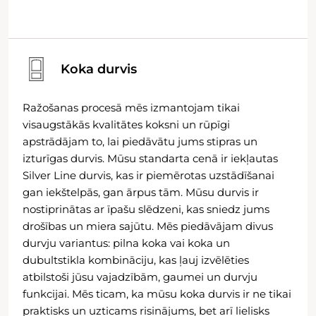
Koka durvis
Ražošanas procesā mēs izmantojam tikai
visaugstākās kvalitātes koksni un rūpīgi
apstrādājam to, lai piedāvātu jums stipras un
izturīgas durvis. Mūsu standarta cenā ir iekļautas
Silver Line durvis, kas ir piemērotas uzstādīšanai
gan iekštelpās, gan ārpus tām. Mūsu durvis ir
nostiprinātas ar īpašu slēdzeni, kas sniedz jums
drošības un miera sajūtu. Mēs piedāvājam divus
durvju variantus: pilna koka vai koka un
dubultstikla kombināciju, kas ļauj izvēlēties
atbilstoši jūsu vajadzībām, gaumei un durvju
funkcijai. Mēs ticam, ka mūsu koka durvis ir ne tikai
praktisks un uzticams risinājums, bet arī lielisks