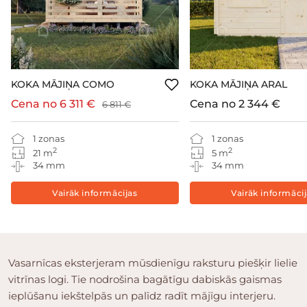
KOKA MĀJIŅA COMO
KOKA MĀJIŅA ARAL
Cena no
6 311 €
Cena no
2 344 €
6 811 €
1 zonas
1 zonas
2
2
21 m
5 m
34 mm
34 mm
Vairāk informācijas
Vairāk informāci
Vasarnīcas eksterjeram mūsdienīgu raksturu piešķir lielie
vitrīnas logi. Tie nodrošina bagātīgu dabiskās gaismas
ieplūšanu iekštelpās un palīdz radīt mājīgu interjeru.