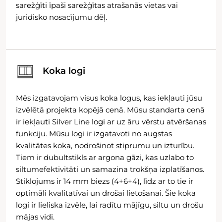
sarežģīti īpaši sarežģītas atrašanās vietas vai
juridisko nosacījumu dēļ.
Koka logi
Mēs izgatavojam visus koka logus, kas iekļauti jūsu
izvēlētā projekta kopējā cenā. Mūsu standarta cenā
ir iekļauti Silver Line logi ar uz āru vērstu atvēršanas
funkciju. Mūsu logi ir izgatavoti no augstas
kvalitātes koka, nodrošinot stiprumu un izturību.
Tiem ir dubultstikls ar argona gāzi, kas uzlabo to
siltumefektivitāti un samazina trokšņa izplatīšanos.
Stiklojums ir 14 mm biezs (4+6+4), līdz ar to tie ir
optimāli kvalitatīvai un drošai lietošanai. Šie koka
logi ir lieliska izvēle, lai radītu mājīgu, siltu un drošu
mājas vidi.