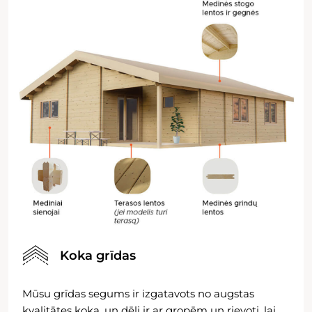
Koka grīdas
Mūsu grīdas segums ir izgatavots no augstas
kvalitātes koka, un dēļi ir ar gropēm un rievoti, lai