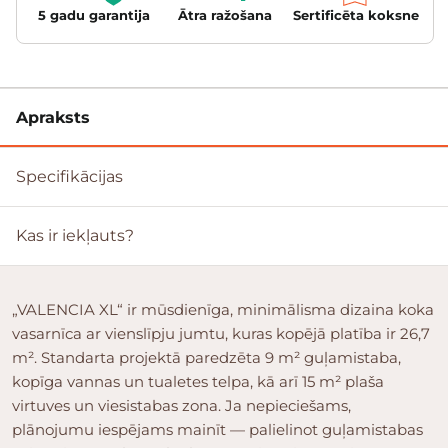
5 gadu garantija
Ātra ražošana
Sertificēta koksne
Apraksts
Specifikācijas
Kas ir iekļauts?
„VALENCIA XL“ ir mūsdienīga, minimālisma dizaina koka
vasarnīca ar vienslīpju jumtu, kuras kopējā platība ir 26,7
m². Standarta projektā paredzēta 9 m² guļamistaba,
kopīga vannas un tualetes telpa, kā arī 15 m² plaša
virtuves un viesistabas zona. Ja nepieciešams,
plānojumu iespējams mainīt — palielinot guļamistabas