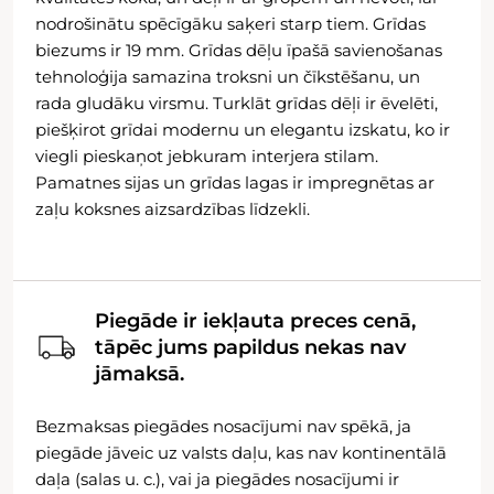
nodrošinātu spēcīgāku saķeri starp tiem. Grīdas
biezums ir 19 mm. Grīdas dēļu īpašā savienošanas
tehnoloģija samazina troksni un čīkstēšanu, un
rada gludāku virsmu. Turklāt grīdas dēļi ir ēvelēti,
piešķirot grīdai modernu un elegantu izskatu, ko ir
viegli pieskaņot jebkuram interjera stilam.
Pamatnes sijas un grīdas lagas ir impregnētas ar
zaļu koksnes aizsardzības līdzekli.
Piegāde ir iekļauta preces cenā,
tāpēc jums papildus nekas nav
jāmaksā.
Bezmaksas piegādes nosacījumi nav spēkā, ja
piegāde jāveic uz valsts daļu, kas nav kontinentālā
daļa (salas u. c.), vai ja piegādes nosacījumi ir