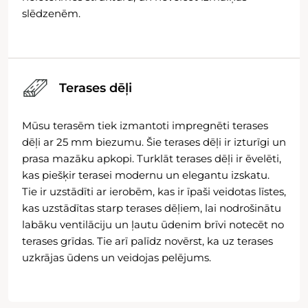
slēdzenēm.
Terases dēļi
Mūsu terasēm tiek izmantoti impregnēti terases
dēļi ar 25 mm biezumu. Šie terases dēļi ir izturīgi un
prasa mazāku apkopi. Turklāt terases dēļi ir ēvelēti,
kas piešķir terasei modernu un elegantu izskatu.
Tie ir uzstādīti ar ierobēm, kas ir īpaši veidotas līstes,
kas uzstādītas starp terases dēļiem, lai nodrošinātu
labāku ventilāciju un ļautu ūdenim brīvi notecēt no
terases grīdas. Tie arī palīdz novērst, ka uz terases
uzkrājas ūdens un veidojas pelējums.