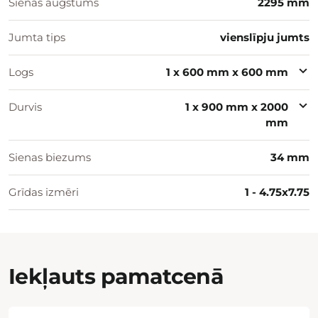
Sienas augstums
2295 mm
Jumta tips
vienslīpju jumts
Logs
1 x 600 mm x 600 mm
Durvis
1 x 900 mm x 2000
mm
Sienas biezums
34 mm
Grīdas izmēri
1 - 4.75x7.75
Iekļauts pamatcenā