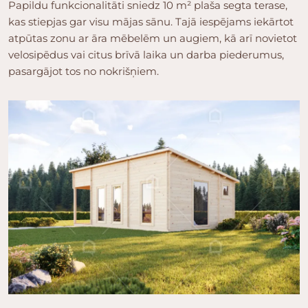
Papildu funkcionalitāti sniedz 10 m² plaša segta terase,
kas stiepjas gar visu mājas sānu. Tajā iespējams iekārtot
atpūtas zonu ar āra mēbelēm un augiem, kā arī novietot
velosipēdus vai citus brīvā laika un darba piederumus,
pasargājot tos no nokrišņiem.