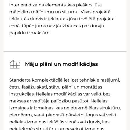
interjera dizaina elements, kas piešķirs jūsu
mājoklim mājīgumu un siltumu. Visas projektā
iekļautās durvis ir iekļautas jūsu izvēlētā projekta
cenā, tāpēc jums nav jāuztraucas par durvju
papildu izmaksām.
Māju plāni un modifikācijas
Standarta komplektācijā ietilpst tehniskie rasējumi,
četru fasāžu skati, stāvu plāni un montāžas
instrukcijas. Nelielas modifikācijas var veikt bez
maksas ar vadītāja palīdzību pasūtot. Nelielas
izmaiņas ir izmaiņas, kas neietekmē ēkas struktūru,
piemēram, varat pieprasīt pārvietot logus vai veikt
nelielas izmaiņas iekšējās sienās vai durvīs, kas
neietekmēs struktūru, un neveicot izmaiņas