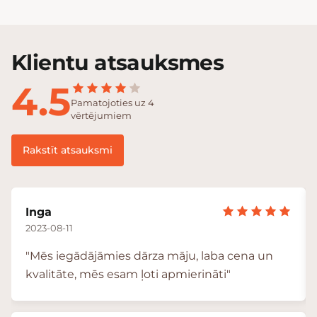
Klientu atsauksmes
4.5
Pamatojoties uz 4
vērtējumiem
Rakstīt atsauksmi
Inga
2023-08-11
"Mēs iegādājāmies dārza māju, laba cena un
kvalitāte, mēs esam ļoti apmierināti"