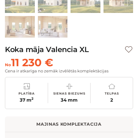
Koka māja Valencia XL
11 230 €
No
Cena ir atkarīga no zemāk izvēlētās komplektācijas
PLATĪBA
SIENAS BIEZUMS
TELPAS
2
37 m
34 mm
2
MAJINAS KOMPLEKTACIJA