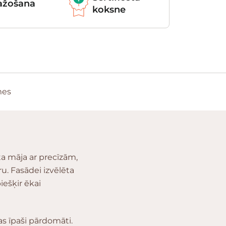
ražošana
koksne
mes
a māja ar precīzām,
u. Fasādei izvēlēta
iešķir ēkai
as īpaši pārdomāti.