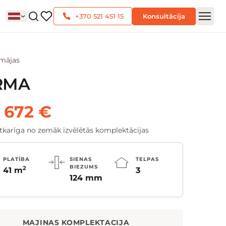
+370 521 451 15
Konsultācija
 mājas
RMA
 672 €
atkarīga no zemāk izvēlētās komplektācijas
PLATĪBA
SIENAS
TELPAS
BIEZUMS
2
41 m
3
124 mm
MAJINAS KOMPLEKTACIJA