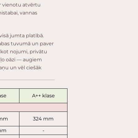
r vienotu atvērtu
istabai, vannas
 visā jumta platībā.
dabas tuvumā un paver
īkot nojumi, privātu
aļo oāzi — augiem
aņu un vēl ciešāk
ase
A++ klase
 mm
324 mm
mm
-