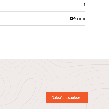
1
124 mm
Rakstīt atsauksmi