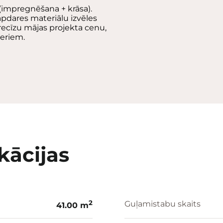
(impregnēšana + krāsa).
 apdares materiālu izvēles
recīzu mājas projekta cenu,
eriem.
kācijas
2
Guļamistabu skaits
41.00 m