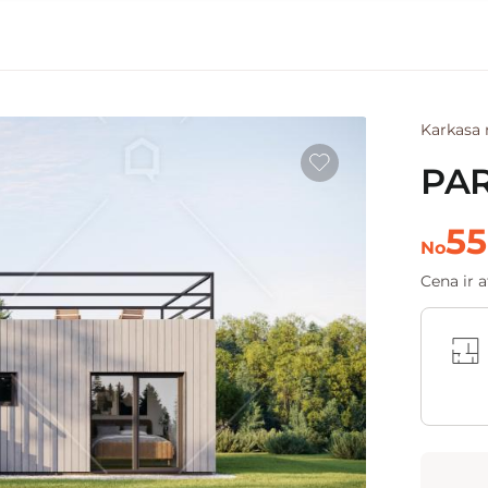
Karkasa
PA
55
No
Cena ir 