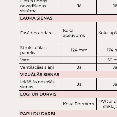
Lietus ūdens
novadīšanas
Jā
J
sistēma
LAUKA SIENAS
Koka
Fasādes apdare
Koka ap
apšuvums
Strukturālais
124 mm
174
panelis
Vate
-
50 
Ventilācijas slāņi
Jā
J
VIZUĀLĀS SIENAS
Iekšējās nesošās
Jā
J
sienas
LOGI UN DURVIS
PVC ar 
Koka
Premium
stiklo
PAPILDU DARBI