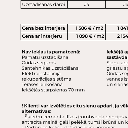
Uzstādīšanas darbi
Jā
J
Cena bez interjera
1 586 € / m2
1 841 
Cena ar interjeru
1 898 € / m2
2 154 
Nav iekļauts pamatcenā:
Iekšējā a
Pamatu uzstādīšana
sastāvdaļ
Grīdas segums
Sienu ap
Santehnikas uzstādīšana
griestu 
Elektroinstalācija
Grīdas s
rekuperācijas sistēma
vannas is
Terases ierīkošana
un siena
Iekšējās starpsienas 70 mm
! Klienti var izvēlēties citu sienu apdari, ja 
alternatīvas
:
- Šķiedru cementa flīzes (rombveida princips v
antracīta melnā, gaiši pelēkā, tumši brūnā un k
- Dedzināts koks - dažādas krāsu iespējas.