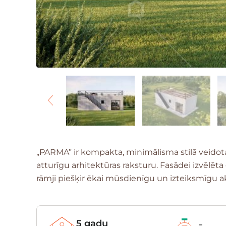
„PARMA” ir kompakta, minimālisma stilā veidota
atturīgu arhitektūras raksturu. Fasādei izvēlēt
rāmji piešķir ēkai mūsdienīgu un izteiksmīgu a
5 gadu