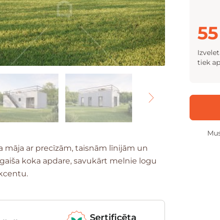
55
Izvele
tiek a
Mus
 māja ar precīzām, taisnām līnijām un
a gaiša koka apdare, savukārt melnie logu
kcentu.
Sertificēta