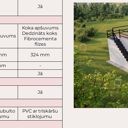
ā
Jā
Koka apšuvums
Dedzināts koks
šuvums
Fibrocementa
flīzes
 mm
324 mm
mm
-
ā
Jā
ā
Jā
dubulto
PVC ar trīskāršu
jumu
stiklojumu