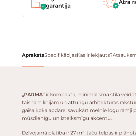
Ātra 
garantija
Apraksts
Specifikācijas
Kas ir iekļauts?
Atsauks
„PARMA”
ir kompakta, minimālisma stilā veidot
taisnām līnijām un atturīgu arhitektūras rakstur
gaiša koka apdare, savukārt melnie logu rāmji p
mūsdienīgu un izteiksmīgu akcentu.
Dzīvojamā platība ir 27 m², taču telpas ir plānot