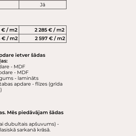
ā
Jā
€ / m2
2 285 € / m2
€ / m2
2 597 € / m2
pdare ietver šādas
as:
dare - MDF
apdare - MDF
egums - lamināts
tabas apdare - flīzes (grīda
s)
vēlas. Mēs piedāvājam šādas
ai dubultais apšuvums) -
lasiskā sarkanā krāsā.