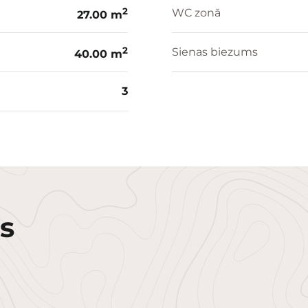
2
WC zonā
27.00 m
2
Sienas biezums
40.00 m
3
s