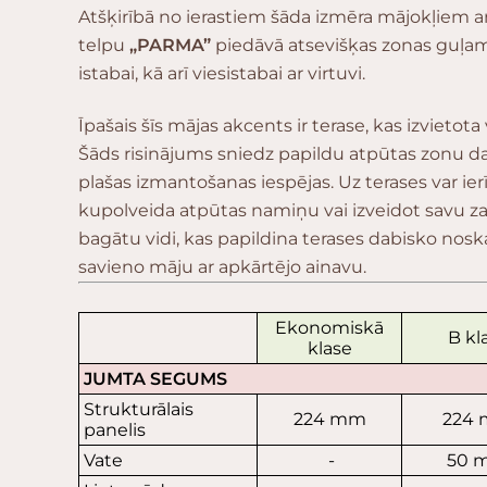
Atšķirībā no ierastiem šāda izmēra mājokļiem a
telpu
„PARMA”
piedāvā atsevišķas zonas guļam
istabai, kā arī viesistabai ar virtuvi.
Īpašais šīs mājas akcents ir terase, kas izvietota
Šāds risinājums sniedz papildu atpūtas zonu 
plašas izmantošanas iespējas. Uz terases var ier
kupolveida atpūtas namiņu vai izveidot savu z
bagātu vidi, kas papildina terases dabisko nosk
savieno māju ar apkārtējo ainavu.
Ekonomiskā
B kl
klase
JUMTA SEGUMS
Strukturālais
224 mm
224
panelis
Vate
-
50 