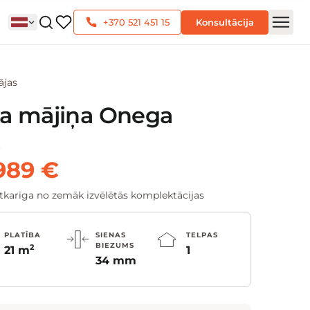
+370 521 451 15
Konsultācija
ājas
a mājiņa Onega
€
989 €
atkarīga no zemāk izvēlētās komplektācijas
PLATĪBA
SIENAS
TELPAS
BIEZUMS
2
21 m
1
34 mm