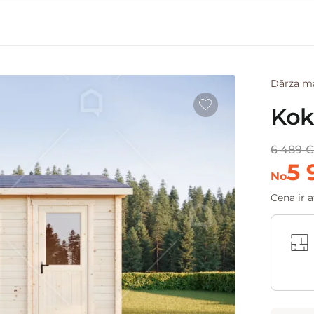
Dārza m
Kok
6 489 
5 
No
Cena ir 