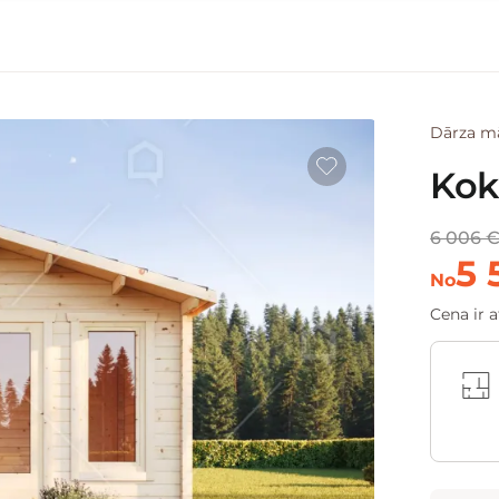
Dārza m
Kok
6 006 
5 
No
Cena ir 