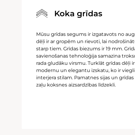
Koka grīdas
Mūsu grīdas segums ir izgatavots no augs
dēļi ir ar gropēm un rievoti, lai nodrošin
starp tiem. Grīdas biezums ir 19 mm. Grīd
savienošanas tehnoloģija samazina troks
rada gludāku virsmu. Turklāt grīdas dēļi ir 
modernu un elegantu izskatu, ko ir viegl
interjera stilam. Pamatnes sijas un grīdas
zaļu koksnes aizsardzības līdzekli.