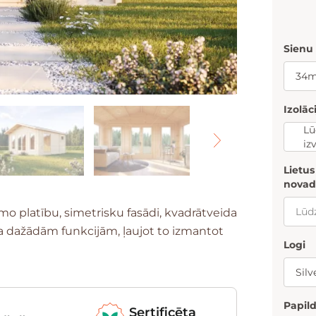
Sienu
Izolāc
Lū
iz
Lietu
novad
mo platību, simetrisku fasādi, kvadrātveida
ma dažādām funkcijām, ļaujot to izmantot
Logi
Papild
Sertificēta