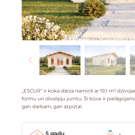
„ESCUR“ ir koka dārza namiņš ar 19,1 m² dzīvoja
formu un divslīpju jumtu. Šī būve ir pielāgoja
gan darbam, gan atpūtai.
5 gadu