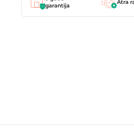
Ātra 
garantija