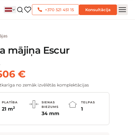
+370 521 451 15
Konsultācija
ājas
a mājiņa Escur
€
506 €
atkarīga no zemāk izvēlētās komplektācijas
PLATĪBA
SIENAS
TELPAS
BIEZUMS
2
21 m
1
34 mm