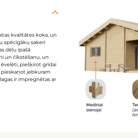
tas kvalitātes koka, un
ātu spēcīgāku saķeri
as dēļu īpašā
ni un čīkstēšanu, un
ēvelēti, piešķirot grīdai
i pieskaņot jebkuram
 lagas ir impregnētas ar