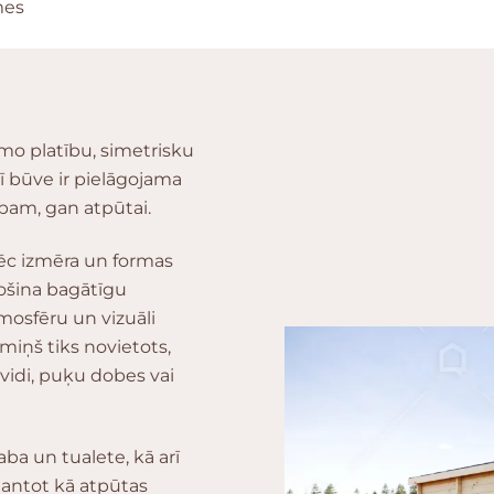
mes
mo platību, simetrisku
Šī būve ir pielāgojama
bam, gan atpūtai.
pēc izmēra un formas
rošina bagātīgu
mosfēru un vizuāli
amiņš tiks novietots,
vidi, puķu dobes vai
a un tualete, kā arī
mantot kā atpūtas