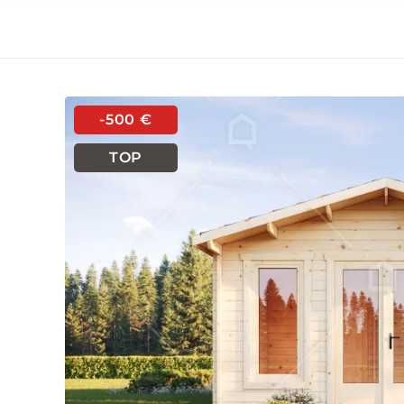
-500 €
TOP