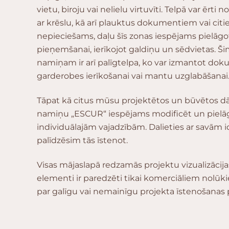
vietu, biroju vai nelielu virtuvīti. Telpā var ērti
ar krēslu, kā arī plauktus dokumentiem vai ci
nepieciešams, daļu šīs zonas iespējams pielāgo
pieņemšanai, ierīkojot galdiņu un sēdvietas. Š
namiņam ir arī palīgtelpa, ko var izmantot dok
garderobes ierīkošanai vai mantu uzglabāšanai
Tāpat kā citus mūsu projektētos un būvētos dā
namiņu „ESCUR“ iespējams modificēt un pielāg
individuālajām vajadzībām. Dalieties ar savām
palīdzēsim tās īstenot.
Visas mājaslapā redzamās projektu vizualizācijas
elementi ir paredzēti tikai komerciāliem nolū
par galīgu vai nemainīgu projekta īstenošanas