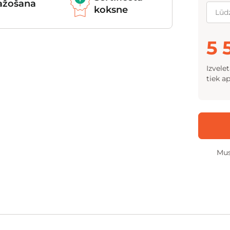
ražošana
koksne
5 
Izvele
tiek a
Mus