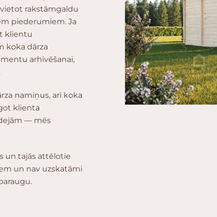
 novietot rakstāmgaldu
tiem piederumiem. Ja
t klientu
im koka dārza
umentu arhivēšanai,
.
rza namiņus, arī koka
ot klienta
 idejām — mēs
 un tajās attēlotie
kiem un nav uzskatāmi
 paraugu.