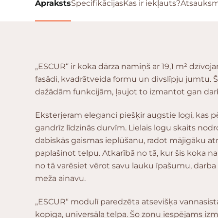
Apraksts
Specifikācijas
Kas ir iekļauts?
Atsauks
„ESCUR“ ir koka dārza namiņš ar 19,1 m² dzīvoja
fasādi, kvadrātveida formu un divslīpju jumtu. 
dažādām funkcijām, ļaujot to izmantot gan dar
Eksterjeram eleganci piešķir augstie logi, kas 
gandrīz līdzinās durvīm. Lielais logu skaits nod
dabiskās gaismas ieplūšanu, radot mājīgāku at
paplašinot telpu. Atkarībā no tā, kur šis koka n
no tā varēsiet vērot savu lauku īpašumu, darba 
meža ainavu.
„ESCUR“ modulī paredzēta atsevišķa vannasistab
kopīga, universāla telpa. Šo zonu iespējams iz