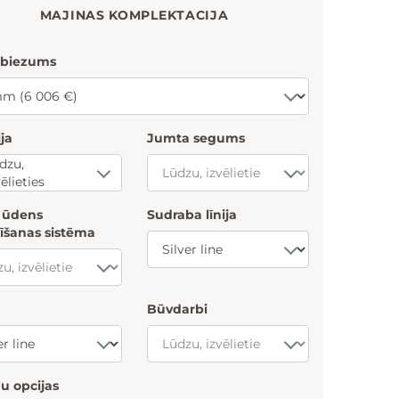
MAJINAS KOMPLEKTACIJA
 biezums
ija
Jumta segums
dzu,
vēlieties
s ūdens
Sudraba līnija
īšanas sistēma
Būvdarbi
u opcijas