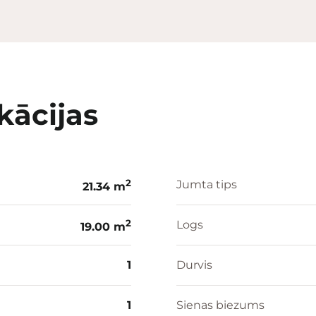
kācijas
2
Jumta tips
21.34 m
2
Logs
19.00 m
1
Durvis
1
Sienas biezums