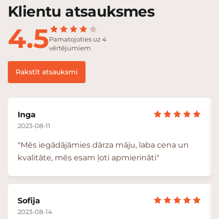
Klientu atsauksmes
4.5
Pamatojoties uz 4
vērtējumiem
Rakstīt atsauksmi
Inga
2023-08-11
"Mēs iegādājāmies dārza māju, laba cena un
kvalitāte, mēs esam ļoti apmierināti"
Sofija
2023-08-14