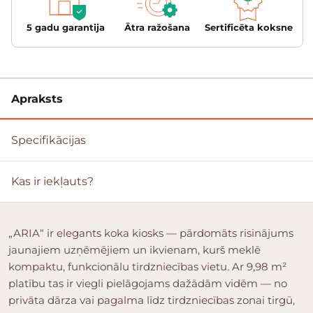
5 gadu garantija
Ātra ražošana
Sertificēta koksne
Apraksts
Specifikācijas
Kas ir iekļauts?
„ARIA“ ir elegants koka kiosks — pārdomāts risinājums
jaunajiem uzņēmējiem un ikvienam, kurš meklē
kompaktu, funkcionālu tirdzniecības vietu. Ar 9,98 m²
platību tas ir viegli pielāgojams dažādām vidēm — no
privāta dārza vai pagalma līdz tirdzniecības zonai tirgū,