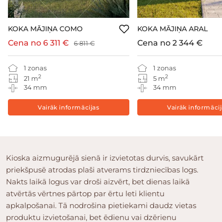
KOKA MĀJIŅA COMO
KOKA MĀJIŅA ARAL
Cena no
6 311 €
Cena no
2 344 €
6 811 €
1 zonas
1 zonas
2
2
21 m
5 m
34 mm
34 mm
Vairāk informācijas
Vairāk informāci
Kioska aizmugurējā sienā ir izvietotas durvis, savukārt
priekšpusē atrodas plaši atverams tirdzniecības logs.
Nakts laikā logus var droši aizvērt, bet dienas laikā
atvērtās vērtnes pārtop par ērtu leti klientu
apkalpošanai. Tā nodrošina pietiekami daudz vietas
produktu izvietošanai, bet ēdienu vai dzērienu