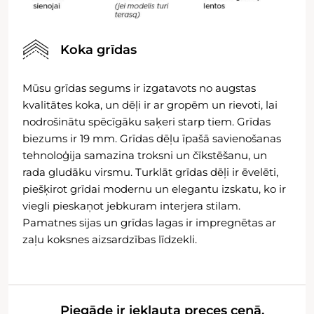
Koka grīdas
Mūsu grīdas segums ir izgatavots no augstas
kvalitātes koka, un dēļi ir ar gropēm un rievoti, lai
nodrošinātu spēcīgāku saķeri starp tiem. Grīdas
biezums ir 19 mm. Grīdas dēļu īpašā savienošanas
tehnoloģija samazina troksni un čīkstēšanu, un
rada gludāku virsmu. Turklāt grīdas dēļi ir ēvelēti,
piešķirot grīdai modernu un elegantu izskatu, ko ir
viegli pieskaņot jebkuram interjera stilam.
Pamatnes sijas un grīdas lagas ir impregnētas ar
zaļu koksnes aizsardzības līdzekli.
Piegāde ir iekļauta preces cenā,