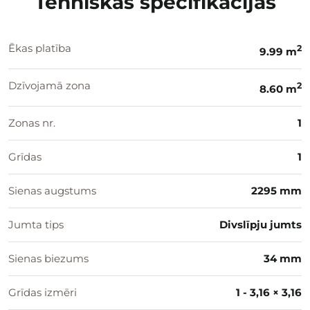
Tehniskās specifikācijas
Ēkas platība
2
9.99 m
Dzīvojamā zona
2
8.60 m
Zonas nr.
1
Grīdas
1
Sienas augstums
2295 mm
Jumta tips
Divslīpju jumts
Sienas biezums
34 mm
Grīdas izmēri
1 - 3,16 × 3,16