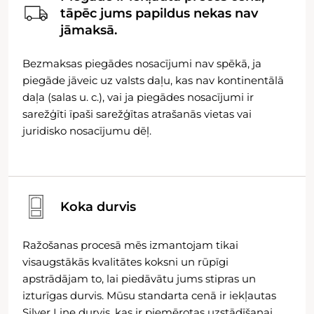
tāpēc jums papildus nekas nav
jāmaksā.
Bezmaksas piegādes nosacījumi nav spēkā, ja
piegāde jāveic uz valsts daļu, kas nav kontinentālā
daļa (salas u. c.), vai ja piegādes nosacījumi ir
sarežģīti īpaši sarežģītas atrašanās vietas vai
juridisko nosacījumu dēļ.
Koka durvis
Ražošanas procesā mēs izmantojam tikai
visaugstākās kvalitātes koksni un rūpīgi
apstrādājam to, lai piedāvātu jums stipras un
izturīgas durvis. Mūsu standarta cenā ir iekļautas
Silver Line durvis, kas ir piemērotas uzstādīšanai