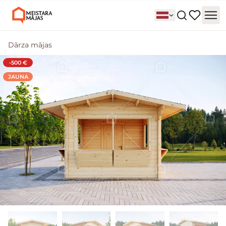
Dārza mājas
-500 €
JAUNA