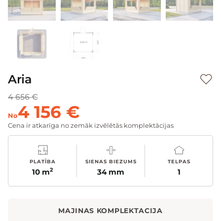
Aria
4 656 €
4 156 €
No
Cena ir atkarīga no zemāk izvēlētās komplektācijas
PLATĪBA
SIENAS BIEZUMS
TELPAS
2
10 m
34 mm
1
MAJINAS KOMPLEKTACIJA