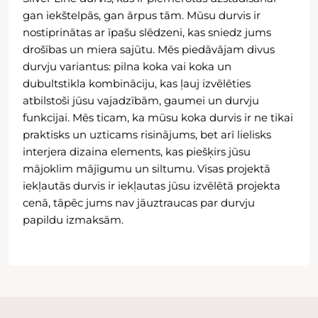
gan iekštelpās, gan ārpus tām. Mūsu durvis ir
nostiprinātas ar īpašu slēdzeni, kas sniedz jums
drošības un miera sajūtu. Mēs piedāvājam divus
durvju variantus: pilna koka vai koka un
dubultstikla kombināciju, kas ļauj izvēlēties
atbilstoši jūsu vajadzībām, gaumei un durvju
funkcijai. Mēs ticam, ka mūsu koka durvis ir ne tikai
praktisks un uzticams risinājums, bet arī lielisks
interjera dizaina elements, kas piešķirs jūsu
mājoklim mājīgumu un siltumu. Visas projektā
iekļautās durvis ir iekļautas jūsu izvēlētā projekta
cenā, tāpēc jums nav jāuztraucas par durvju
papildu izmaksām.