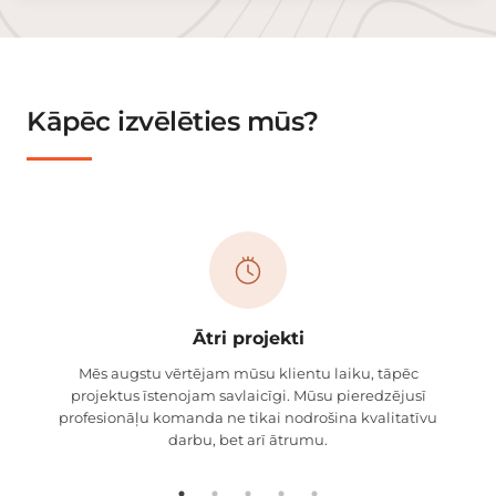
Kāpēc izvēlēties mūs?
Ātri projekti
Mēs augstu vērtējam mūsu klientu laiku, tāpēc
projektus īstenojam savlaicīgi. Mūsu pieredzējusī
profesionāļu komanda ne tikai nodrošina kvalitatīvu
darbu, bet arī ātrumu.