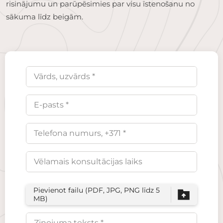
risinājumu un parūpēsimies par visu īstenošanu no
sākuma līdz beigām.
Pievienot failu (PDF, JPG, PNG līdz 5
MB)