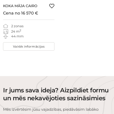
KOKA MĀJA CAIRO
Cena no
16 570 €
2 zonas
2
24 m
44 mm
Vairāk informācijas
Ir jums sava ideja? Aizpildiet formu
un mēs nekavējoties sazināsimies
Mēs izvērtēsim jūsu vajadzības, piedāvāsim labāko