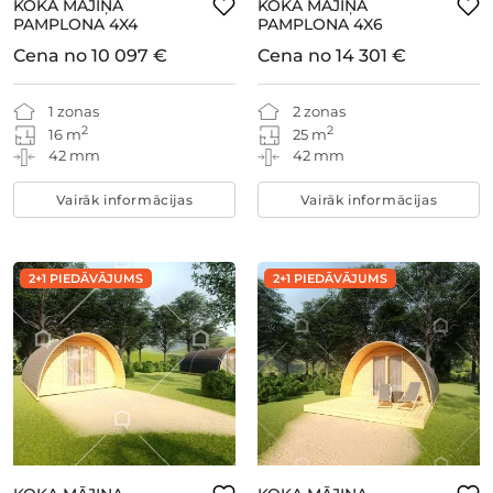
KOKA MĀJIŅA
KOKA MĀJIŅA
PAMPLONA 4X4
PAMPLONA 4X6
Cena no
10 097 €
Cena no
14 301 €
1 zonas
2 zonas
2
2
16 m
25 m
42 mm
42 mm
Vairāk informācijas
Vairāk informācijas
2+1 PIEDĀVĀJUMS
2+1 PIEDĀVĀJUMS