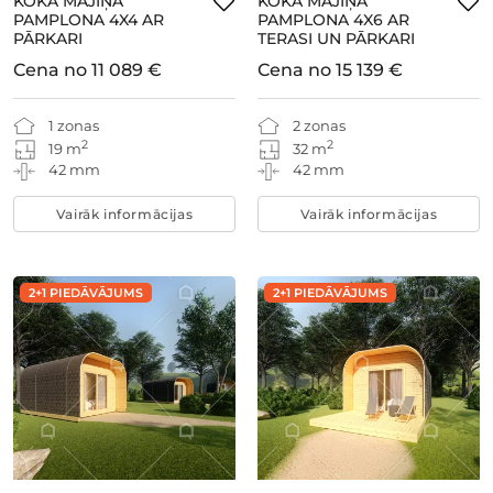
KOKA MĀJIŅA
KOKA MĀJIŅA
PAMPLONA 4X4 AR
PAMPLONA 4X6 AR
PĀRKARI
TERASI UN PĀRKARI
Cena no
11 089 €
Cena no
15 139 €
1 zonas
2 zonas
2
2
19 m
32 m
42 mm
42 mm
Vairāk informācijas
Vairāk informācijas
2+1 PIEDĀVĀJUMS
2+1 PIEDĀVĀJUMS