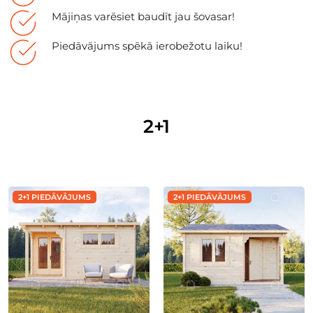
Mājiņas varēsiet baudīt jau šovasar!
Piedāvājums spēkā ierobežotu laiku!
2+1
2+1 PIEDĀVĀJUMS
2+1 PIEDĀVĀJUMS