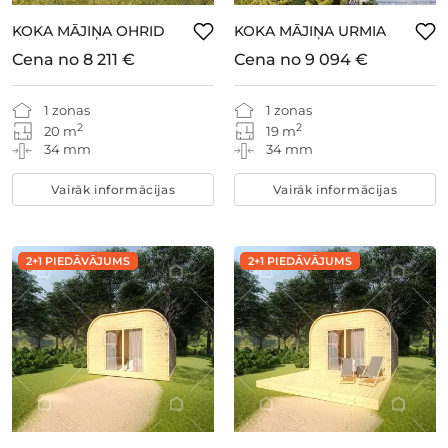
KOKA MĀJIŅA OHRID
KOKA MĀJIŅA URMIA
Cena no
8 211 €
Cena no
9 094 €
1 zonas
1 zonas
2
2
20 m
19 m
34 mm
34 mm
Vairāk informācijas
Vairāk informācijas
2+1 PIEDĀVĀJUMS
2+1 PIEDĀVĀJUMS