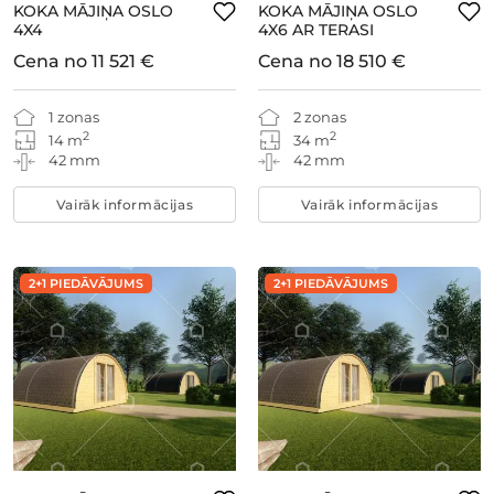
KOKA MĀJIŅA OSLO
KOKA MĀJIŅA OSLO
4X4
4X6 AR TERASI
Cena no
11 521 €
Cena no
18 510 €
1 zonas
2 zonas
2
2
14 m
34 m
42 mm
42 mm
Vairāk informācijas
Vairāk informācijas
2+1 PIEDĀVĀJUMS
2+1 PIEDĀVĀJUMS