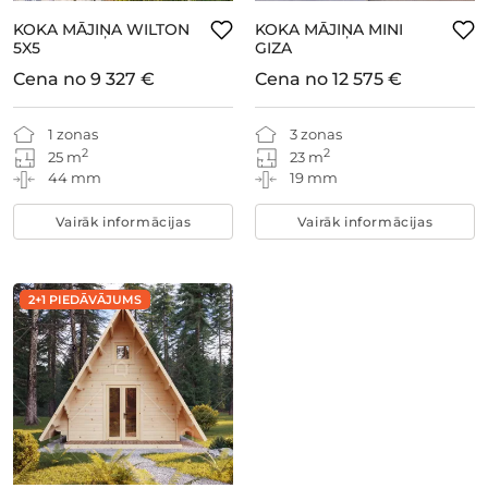
KOKA MĀJIŅA WILTON
KOKA MĀJIŅA MINI
5X5
GIZA
Cena no
9 327 €
Cena no
12 575 €
1 zonas
3 zonas
2
2
25 m
23 m
44 mm
19 mm
Vairāk informācijas
Vairāk informācijas
2+1 PIEDĀVĀJUMS