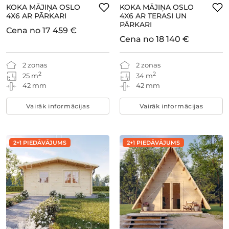
KOKA MĀJIŅA OSLO
KOKA MĀJIŅA OSLO
4X6 AR PĀRKARI
4X6 AR TERASI UN
PĀRKARI
Cena no
17 459 €
Cena no
18 140 €
2 zonas
2 zonas
2
2
25 m
34 m
42 mm
42 mm
Vairāk informācijas
Vairāk informācijas
2+1 PIEDĀVĀJUMS
2+1 PIEDĀVĀJUMS